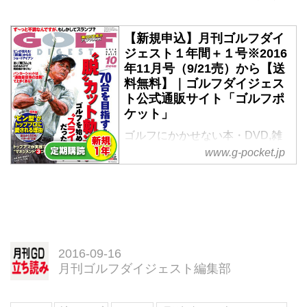
【新規申込】月刊ゴルフダイ
ジェスト１年間＋１号※2016
年11月号（9/21売）から【送
料無料】｜ゴルフダイジェス
ト公式通販サイト「ゴルフポ
ケット」
ゴルフにかかせない本・DVD,雑
誌。ゴルファー必見の「【新規申
www.g-pocket.jp
込】月刊ゴルフダイジェスト１年
間＋１号※2016年11月号（9/21
売）から【送料無料】」をゴルフ
ダイジェスト社公式通販サイト
「ゴルフポケット」よりご紹介。
2016-09-16
月刊ゴルフダイジェスト編集部