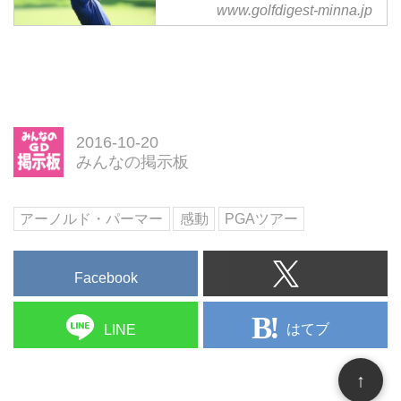
ジェスト
www.golfdigest-minna.jp
カールソンが手紙を受け取った
のは10月上旬だが、関心を呼んだ
PGAツアーの日本公式サイト上
のは一週間ほどた...
で、石川遼の「ベストショット
TOP5」が紹介されている。どれ
もスーパーショットだが、1位に
選ばれたのは石川らしい“ミラク
ルショット”だった！
2016-10-20
みんなの掲示板
アーノルド・パーマー
感動
PGAツアー
Facebook
はてブ
LINE
↑