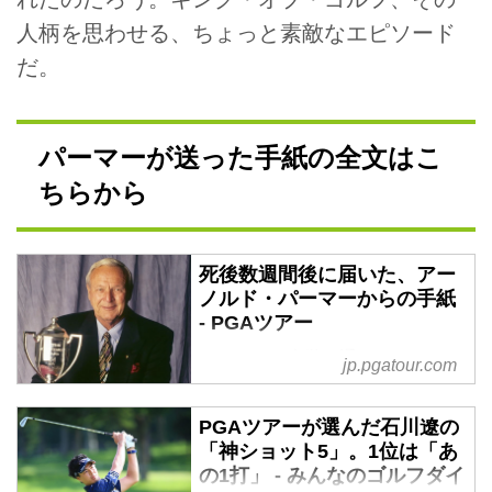
人柄を思わせる、ちょっと素敵なエピソード
だ。
パーマーが送った手紙の全文はこ
ちらから
死後数週間後に届いた、アー
ノルド・パーマーからの手紙
- PGAツアー
ミシガン大学に通うニック・カ
jp.pgatour.com
ールソンは、アーノルド・パーマ
ーから手紙が来るとは考えてもい
PGAツアーが選んだ石川遼の
なかった。ましてや、パーマーが
「神ショット5」。1位は「あ
他界した後に受け取るとは。しか
の1打」 - みんなのゴルフダイ
し、それは実際に起こったのだ。