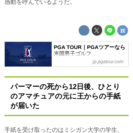
感動を呼んでいるようだ。
PGA TOUR｜PGAツアーなら
米国男子ゴルフ
jp.pgatour.com
PGA TOUR（米国男子ゴルフツア
ー）の日本公式サイト。今季、
PGAツアーには松山英樹、石川
遼、岩田寛が挑戦。2016-17年シ
パーマーの死から12日後、ひとり
ーズンは合計47試合開催、賞金総
のアマチュアの元に王からの手紙
額3億2750万ドル（約393億
円）。世界32言語で翻訳され、
が届いた
226カ国・地域で放送される世界
最高峰のプロゴルフツアー。
手紙を受け取ったのはミシガン大学の学生、