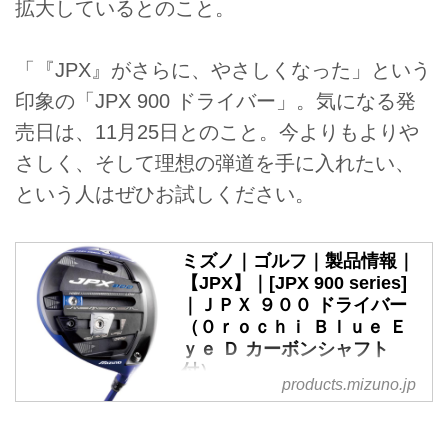
拡大しているとのこと。
「『JPX』がさらに、やさしくなった」という
印象の「JPX 900 ドライバー」。気になる発
売日は、11月25日とのこと。今よりもよりや
さしく、そして理想の弾道を手に入れたい、
という人はぜひお試しください。
ミズノ｜ゴルフ｜製品情報｜
【JPX】｜[JPX 900 series]
｜ＪＰＸ ９００ ドライバー
（０ｒｏｃｈｉ Ｂｌｕｅ Ｅ
ｙｅ Ｄ カーボンシャフト
付）
products.mizuno.jp
ミズノゴルフの公式サイトです。
【JPX】｜[JPX 900 series]｜ＪＰ