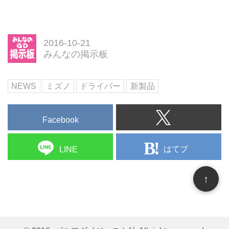
Ｘ ９００ ドライバー（０ｒｏｃ
ｈｉ Ｂｌｕｅ Ｅｙｅ Ｄ カーボン
シャフト付）についての最新情報
や、詳しい機能などをご紹介しま
2016-10-21
す。
みんなの掲示板
NEWS
ミズノ
ドライバー
新製品
Facebook
はてブ
LINE
↑