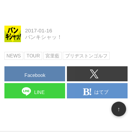
シーズンが終わり完全なオフにな
る前の師走は、実はツアープロた
ちも走り回る時期。用具契約、所
属契約、スポンサー契約など、日
頃お世話になっている方々への挨
2017-01-16
拶周りをしたり、イベントに参加
バンキシャッ！
したり。今回はその中でも、ブリ
ヂストンゴルフと用具契約をして
NEWS
TOUR
宮里藍
ブリヂストンゴルフ
いるプロ総勢28名が集まった、ブ
リヂストンゴルフファンフェスタ
へ潜入してきました！
Facebook
はてブ
LINE
↑