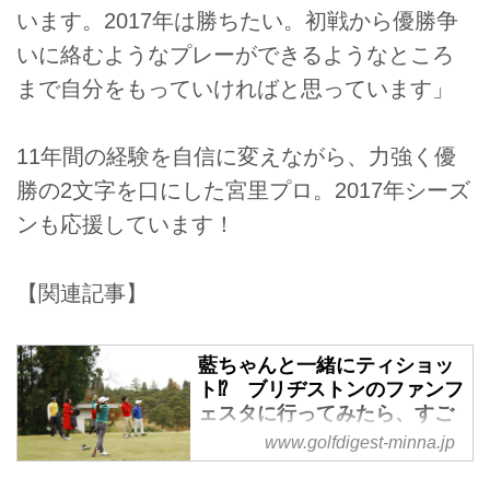
います。2017年は勝ちたい。初戦から優勝争
いに絡むようなプレーができるようなところ
まで自分をもっていければと思っています」
11年間の経験を自信に変えながら、力強く優
勝の2文字を口にした宮里プロ。2017年シーズ
ンも応援しています！
【関連記事】
藍ちゃんと一緒にティショッ
ト⁉︎ ブリヂストンのファンフ
ェスタに行ってみたら、すご
かった - みんなのゴルフダイ
www.golfdigest-minna.jp
ジェスト