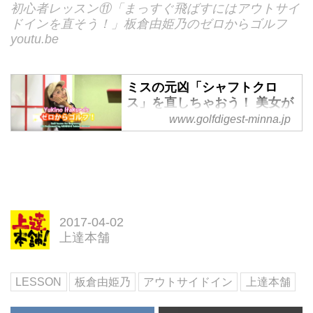
初心者レッスン⑪「まっすぐ飛ばすにはアウトサイ
ドインを直そう！」板倉由姫乃のゼロからゴルフ
youtu.be
ミスの元凶「シャフトクロ
ス」を直しちゃおう！ 美女が
教える5つのドリル【初心者
www.golfdigest-minna.jp
レッスン】 - みんなのゴルフ
ダイジェスト
美女ゴルファー板倉由姫乃さんが
ゴルフの「基本のキ」を初心者に
やさしく教えてくれる企画。今回
はミート率をアップさせる「綺麗
2017-04-02
なトップの作り方」だ！
上達本舗
LESSON
板倉由姫乃
アウトサイドイン
上達本舗