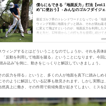
僕らにもできる「地面反力」打法【vol.
め”に使おう】 - みんなのゴルフダイジ
最近ゴルフ界のトレンドワードとなっている「地
ウィング初期に地面をグッと踏み、それが跳ね返
に変えて飛ばすというのが、地面反力を利用した
考え方だ。12年前からこの打ち方を提唱し続けて
に、最新かつもっとも分かりやすい「地面反力打
www
た。
スウィングするとはどういうことなのでしょうか。それを具体
」「反動を利用して地面を蹴る」ということになります。今回
の踏み込み”を例に、動きをじっくりと解説していきましょう。
その反力を得る」というと、多くの人が地面を真下に踏みしめ
にそのように解説している記事も散見されます。しかし実際は
当然真上に働き、その作用で前傾角度が起きてしまい、ミスを