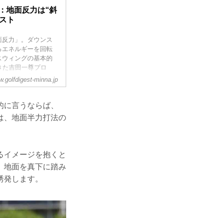
1：地面反力は“斜
ェスト
面反力」。ダウンス
るエネルギーを回転
スウィングの基本的
きた吉田一尊プロ
法」のやり方を聞い
.golfdigest-minna.jp
的に言うならば、
は、地面半力打法の
るイメージを抱くと
、地面を真下に踏み
誘発します。