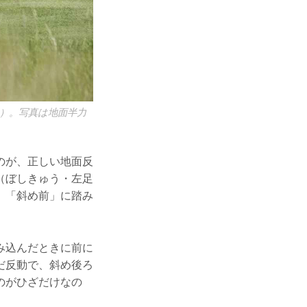
）。写真は地面半力
のが、正しい地面反
（ぼしきゅう・左足
。「斜め前」に踏み
み込んだときに前に
だ反動で、斜め後ろ
のがひざだけなの