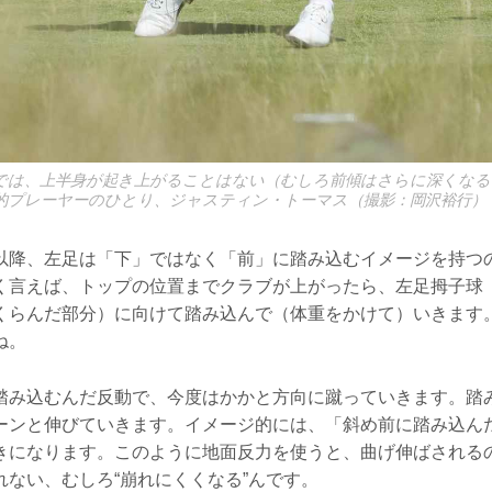
では、上半身が起き上がることはない（むしろ前傾はさらに深くなる
的プレーヤーのひとり、ジャスティン・トーマス（撮影：岡沢裕行）
以降、左足は「下」ではなく「前」に踏み込むイメージを持つ
く言えば、トップの位置までクラブが上がったら、左足拇子球
くらんだ部分）に向けて踏み込んで（体重をかけて）いきます
ね。
踏み込むんだ反動で、今度はかかと方向に蹴っていきます。踏
ーンと伸びていきます。イメージ的には、「斜め前に踏み込ん
きになります。このように地面反力を使うと、曲げ伸ばされる
れない、むしろ“崩れにくくなる”んです。