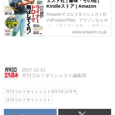
ェスト社 | 趣味・その他 |
Kindleストア | Amazon
Amazonでゴルフダイジェスト社
の{ProductTitle}。アマゾンならポ
イント還元本が多数。一度購入い
www.amazon.co.jp
ただいた電子書籍は、Kindleおよ
びFire端末、スマートフォンやタ
ブレットなど、様々な端末でもお
楽しみいただけます。
2017-12-21
月刊ゴルフダイジェスト編集部
月刊ゴルフダイジェスト2017年12月号
月刊ゴルフダイジェスト