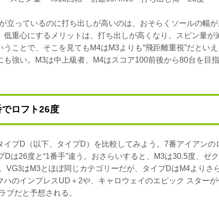
トが立っているのに打ち出しが高いのは、おそらくソールの幅が
。低重心にするメリットは、打ち出しが高くなり、スピン量が
うことで、そこを見てもM4はM3よりも“飛距離重視”だといえ
も強い。M3は中上級者、M4はスコア100前後から80台を目
番でロフト26度
3タイプD（以下、タイプD）を比較してみよう。7番アイアン
プDは26度と“1番手”違う。おさらいすると、M3は30.5度、ゼ
った。VG3はM3とほぼ同じカテゴリーだが、タイプDはM4よりさら
マハのインプレスUD＋2や、キャロウェイのエピック スターが
クラブだと予想される。