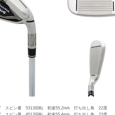
Y スピン量 5313回転 初速55.2m/s 打ち出し角 22度
Y スピン量 4513回転 初速55.4m/s 打ち出し角 23度