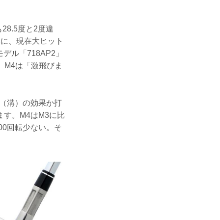
8.5度と2度違
みに、現在大ヒット
ル「718AP2」
、M4は「激飛びま
（溝）の効果か打
す。M4はM3に比
00回転少ない。そ