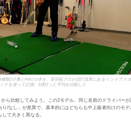
4種類の7番とPWの2本を、菅谷拓プロが試打浅草にあるインドアス
ックを使って計測。3球打った平均を比較した
4」から比較してみよう。この2モデル、同じ名前のドライバー
あり/なし」が差異で、基本的にはどちらも中上級者向けのモデ
らして大きく異なる。