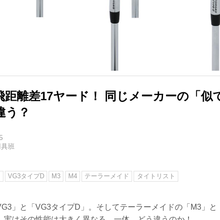
飛距離差17ヤード！ 同じメーカーの「似
違う？
5
用具班
ン
VG3タイプD
M3
M4
テーラーメイド
タイトリスト
G3」と「VG3タイプD」。そしてテーラーメイドの「M3」と
、実はその性能は大きく異なる。一体、どう違うのか！