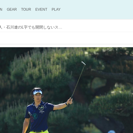
ON
GEAR
TOUR
EVENT
PLAY
バーディ率1位！ パット名人・石川遼のL字でも開閉しないストロークの秘密