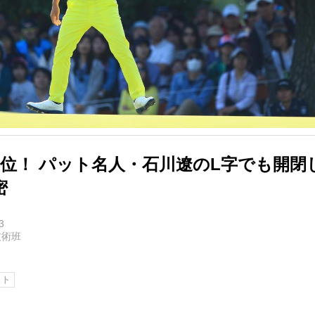
1位！ パット名人・石川遼のL字でも開閉
密
3
技術班
ット