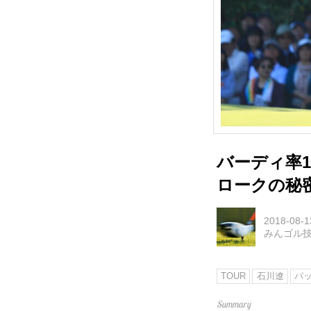
バーディ率
ロークの秘
2018-08-1
みんゴル
TOUR
石川遼
パ