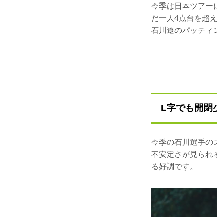
今季は日本ツアー
だ一人4点台を超
石川遼のパッティ
L字でも開閉
今季の石川選手の
不安定さが見られ
る好調です。