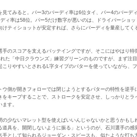
を見てみると。パー3のバーディ率は6位タイ、パー4のバーデ
ーディ率は58位。パー5だけ数字が悪いのは、ドライバーショ
向けティショットが安定すれば、さらにバーディを量産してく
選手のスコアを支えるパッテイングですが、そこにはやはり特
された「中日クラウンズ」練習グリーンのものですが、まず注
起こりやすいとされるL字タイプのパターを使っていながら、
。
トウ側が開きフォローでは閉じようとするパターの特性を逆手
きをキープすることで、ストロークを安定させ、しっかりとラ
います。
閉の少ないマレット型を使えばいいんじゃないかと思うかもし
る道具を、開閉しないように振る」というのが、石川選手の感
名手として知られるジョーダン・スピースも、似たような打ち