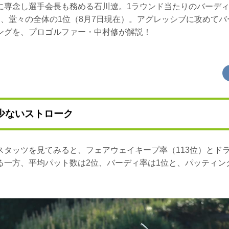
に専念し選手会長も務める石川遼。1ラウンド当たりのバーディ獲
え、堂々の全体の1位（8月7日現在）。アグレッシブに攻めて
ングを、プロゴルファー・中村修が解説！
少ないストローク
スタッツを見てみると、フェアウェイキープ率（113位）とド
る一方、平均パット数は2位、バーディ率は1位と、パッティン