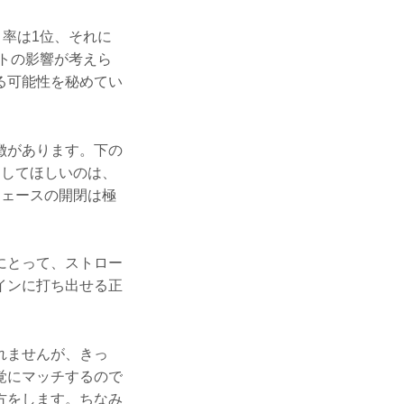
ィ率は1位、それに
ットの影響が考えら
る可能性を秘めてい
徴があります。下の
目してほしいのは、
フェースの開閉は極
にとって、ストロー
インに打ち出せる正
れませんが、きっ
覚にマッチするので
方をします。ちなみ