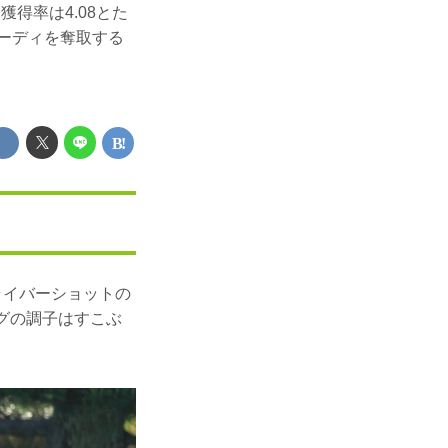
得率は4.08とた
バーディを奪取する
ライバーショットの
グの調子はすこぶ