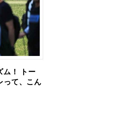
ム！ トー
レって、こん