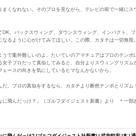
うまくなれない。そのプロを見ながら、テレビの前で一緒にス
てOK。バックスウィング、ダウンスウィング、インパクト、
になるように心がけてみてほしい。この際、カタチは一切無視
ようで案外難しいのよ。たいていのアマチュアはプロのテンポ
る女子プロだって真似してみると、自分よりスウィングリズム
フェースの向きを気にしているヒマなんかないから。
んだ。プロの真似をするなら、カタチより断然テンポとリズム
なに飛んだっけ？」（ゴルフダイジェスト新書）より ＊一部
飛んだっけ? (ゴルフダイジェスト社新書) | 武市悦宏 |本 | 通販 