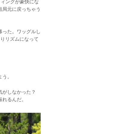
ウィングが豪快にな
結局元に戻っちゃう
移った。ワッグルし
たりリズムになって
よう。
た気がしなかった？
振れるんだ。