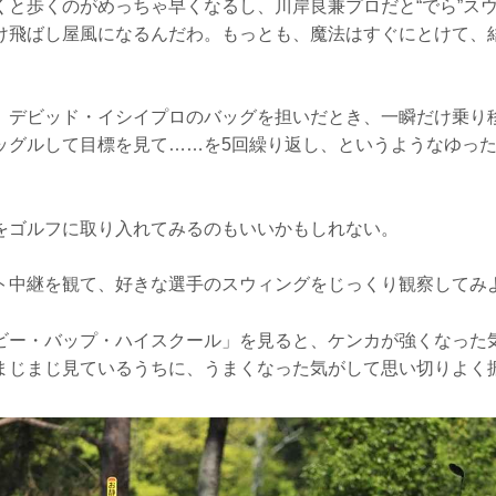
くと歩くのがめっちゃ早くなるし、川岸良兼プロだと“でら”ス
け飛ばし屋風になるんだわ。もっとも、魔法はすぐにとけて、
。デビッド・イシイプロのバッグを担いだとき、一瞬だけ乗り
ッグルして目標を見て……を5回繰り返し、というようなゆっ
。
をゴルフに取り入れてみるのもいいかもしれない。
ト中継を観て、好きな選手のスウィングをじっくり観察してみ
ビー・バップ・ハイスクール」を見ると、ケンカが強くなっ
まじまじ見ているうちに、うまくなった気がして思い切りよく