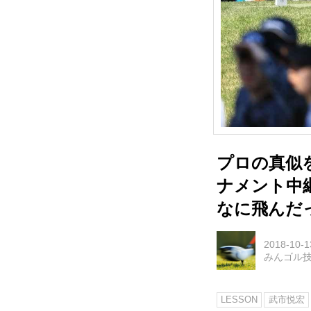
プロの真似
ナメント中
なに飛んだっ
2018-10-1
みんゴル
LESSON
武市悦宏