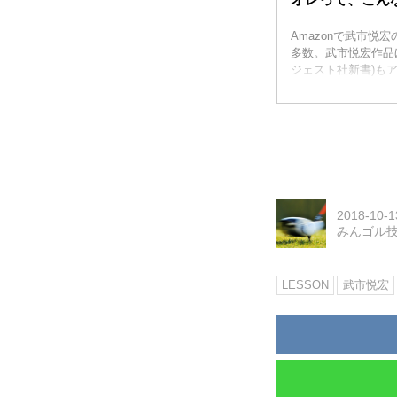
Amazonで武市悦
多数。武市悦宏作品
ジェスト社新書)も
2018-10-1
みんゴル
LESSON
武市悦宏