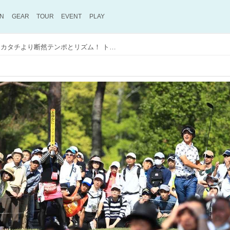
ON
GEAR
TOUR
EVENT
PLAY
プロの真似をするなら、カタチより断然テンポとリズム！ トーナメント中継を見ながらスウィングしてみよう【オレって、こんなに飛んだっけ？ #27】