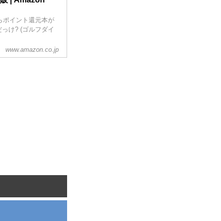
ならポイント還元本が
け? (ゴルフダイ
www.amazon.co.jp