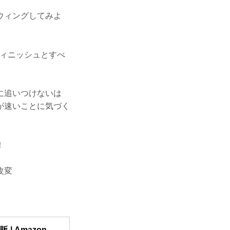
ウィングしてみよ
フィニッシュとすべ
。
に追いつけないは
が速いことに気づく
！
改変
| Amazon