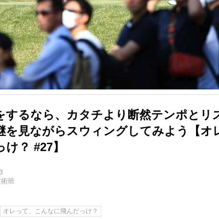
をするなら、カタチより断然テンポとリズ
継を見ながらスウィングしてみよう【オ
け？ #27】
3
技術班
オレって、こんなに飛んだっけ？