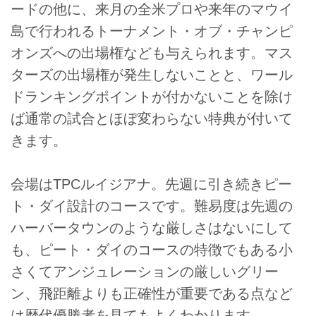
ードの他に、来月の全米プロや来年のマウイ
PGAツアーの最高峰の試合である
「ザ・プレーヤーズ選手権」では
島で行われるトーナメント・オブ・チャンピ
大会前に公式記者会見がメディア
オンズへの出場権なども与えられます。マス
センターで行われます。昨年全米
ターズの出場権が発生しないことと、ワール
オープンと全米プロのダブルメジ
ャー制覇を果たし年末の世界ラン
ドランキングポイントが付かないことを除け
クで1位に輝いたブルックス・ケ
ば通常の試合とほぼ変わらない特典が付いて
プカも、もちろん記者会見に呼ば
きます。
れて記者からのいろいろな質問に
対応しました。
そんな中、「えっ……そうな
会場はTPCルイジアナ。先週に引き続きピー
の!?」と驚くような発言をしたの
は、記者がこのような質問をした
ト・ダイ設計のコースです。難易度は先週の
あとでした。
ハーバータウンのような厳しさはないにして
「現在練習機具はどのようなもの
も、ピート・ダイのコースの特徴でもある小
を使っていますか？ 数にすると...
さくてアンジュレーションの厳しいグリー
ン、飛距離よりも正確性が重要である点など
は歴代優勝者を見てもよくわかります。