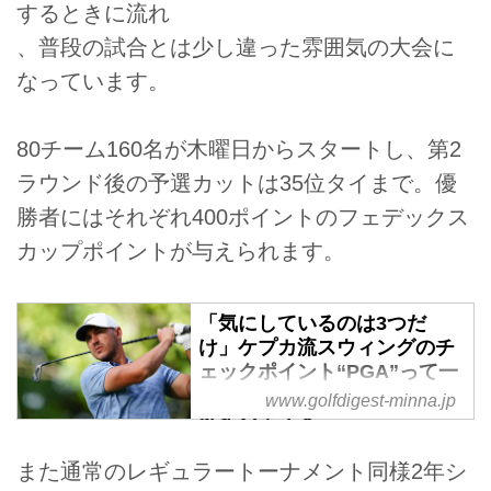
するときに流れ
、普段の試合とは少し違った雰囲気の大会に
なっています。
80チーム160名が木曜日からスタートし、第2
ラウンド後の予選カットは35位タイまで。優
勝者にはそれぞれ400ポイントのフェデックス
カップポイントが与えられます。
「気にしているのは3つだ
け」ケプカ流スウィングのチ
ェックポイント“PGA”って一
体なんだ!? - みんなのゴルフ
www.golfdigest-minna.jp
ダイジェスト
トラックマンは買ったけど1回し
また通常のレギュラートーナメント同様2年シ
か使ってない