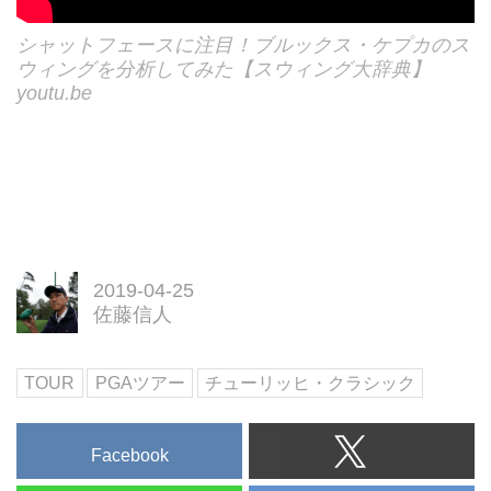
シャットフェースに注目！ブルックス・ケプカのス
ウィングを分析してみた【スウィング大辞典】
youtu.be
2019-04-25
佐藤信人
TOUR
PGAツアー
チューリッヒ・クラシック
Facebook