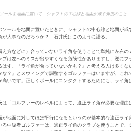
ソールを地面に置いて、シャフトの中心線と地面が成す角度のこと
のソールを地面に置いたときに、シャフトの中心線と地面が成
角が大事なのだろうか？ 石井氏はこのように語る。
構え方などに）合っていないライ角を使うことで単純に左右の
ラブは左へのミスが出やすくなる危険性がありますし、逆にフ
るはず。『ライ角が合っていないかも？』と考える人は多くな
かな？』とスウィングで調整するゴルファーはいますが、これ
が高いです。正しくボールにコンタクトするためにも、ライ角
氏は「ゴルファーのレベルによって、適正ライ角が必要な理由
面が地面に対してほぼ平行になるというのが基本的な適正ライ
いる中級者ゴルファーは、適正ライ角のクラブを使うことで、