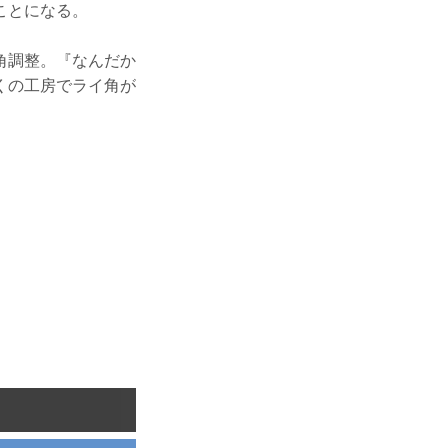
ことになる。
角調整。『なんだか
くの工房でライ角が