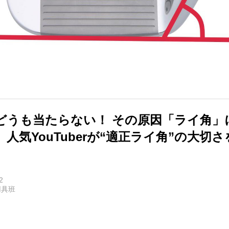
どうも当たらない！ その原因「ライ角」
人気YouTuberが“適正ライ角”の大切
2
用具班