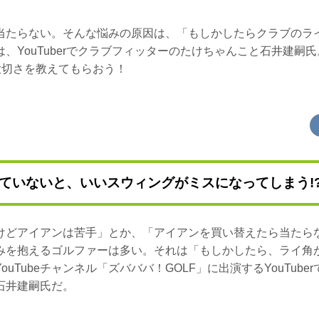
当たらない。そんな悩みの原因は、「もしかしたらクラブのラ
、YouTuberでクラブフィッターのたけちゃんこと石井建嗣氏。人
大切さを教えてもらおう！
ていないと、いいスウィングがミスになってしまう!
けどアイアンは苦手」とか、「アイアンを買い替えたら当たら
みを抱えるゴルファーは多い。それは「もしかしたら、ライ角
uTubeチャンネル「ズバババ！GOLF」に出演するYouTub
石井建嗣氏だ。