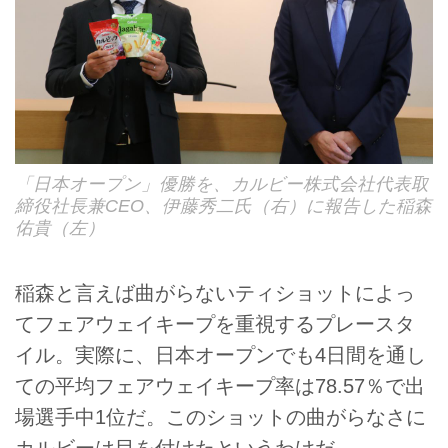
「日本オープン」優勝を、カルビー株式会社代表取
締役社長兼CEO、伊藤秀二氏（右）に報告した稲森
佑貴（左）
稲森と言えば曲がらないティショットによっ
てフェアウェイキープを重視するプレースタ
イル。実際に、日本オープンでも4日間を通し
ての平均フェアウェイキープ率は78.57％で出
場選手中1位だ。このショットの曲がらなさに