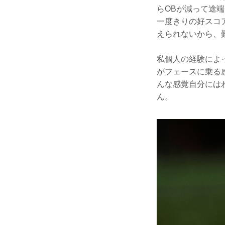
らOBが減って途端
一度きりの好スコ
えられないから、
私個人の経験によ
がフェースに乗る
んな感覚自分には
ん。