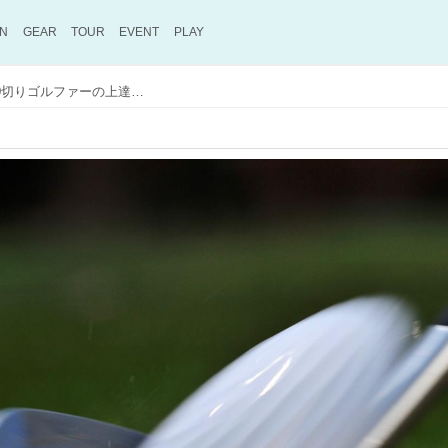
ON
GEAR
TOUR
EVENT
PLAY
「ハンディ5の壁」を超える方法は100切りゴルファーの上達にも直結する!? シングルさんが語る上手くなるための“感覚磨き“のススメ