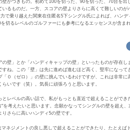
壁がつきもの。初めて100を切った、90を切った、70台を
ているものだ。一方、スコアの壁よりさらに高くて難しいのが
自力で乗り越えた関東在住匿名5下シングル氏によれば、ハンデ
00を切るレベルのゴルファーにも参考になるエッセンスが含ま
アの壁」とか「ハンディキャップの壁」といったものが存在します
ですね。この「壁」は先に進めば進むほど高く、堅牢になって
プ「０（ゼロ）」の壁に挑んでいるわけですが、これは非常に
くらいです（笑）。気長に頑張ろうと思います。
っとレベルの高い話で、私がもっとも直近で超えることができ
え方“を考えたいと思います。念願かなってシングルの壁を超え、
よりさらに高いハンディ5の壁です。
の壁はマネジメントの良し悪しで超えることができたり、たとえば