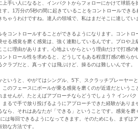
に上手い人になると、インパクトからフォローにかけて球筋を
ます。1万分の5秒の間に起きていることをコントロールできる
きちゃうわけですね。達人の領域で、私はまだそこに達してい
ルをコントロールすることができるようになります。コントロ
乗せる感覚を磨く感覚は、強く連動しているんです。プロや上
ここに理由があります。心地よいからという理由だけで打感の
コントロール性を求めると、どうしてもある程度打感の軟らか
るクラブだと、真っすぐは飛ぶけど、操るのは難しいんです。
かというと、やがてはシングル、5下、スクラッチプレーヤー
、このフェースにボールが乗る感覚を磨くのが近道だというこ
れませんが、たとえばアプローチならどうでしょう？ インパク
、まるで手で放り投げるようにアプローチできた経験がありませ
るなら、それはあなたが「できる」ということです。感覚を磨
極には毎回できるようになってきます。そのためにも、まずは
有効な方法です。