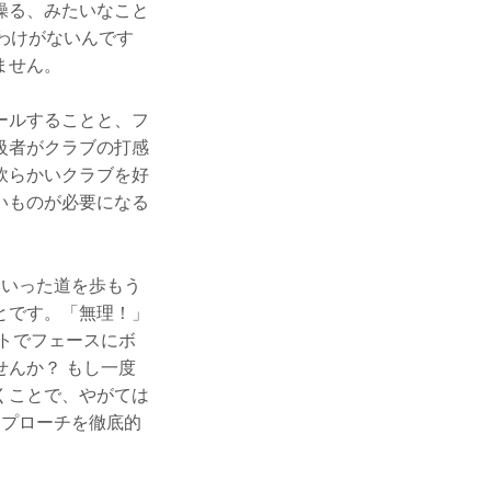
操る、みたいなこと
わけがないんです
ません。
ールすることと、フ
級者がクラブの打感
軟らかいクラブを好
いものが必要になる
といった道を歩もう
とです。「無理！」
トでフェースにボ
んか？ もし一度
くことで、やがては
アプローチを徹底的