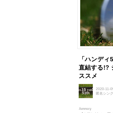
「ハンディ
直結する!?
ススメ
2020-11-0
匿名シン