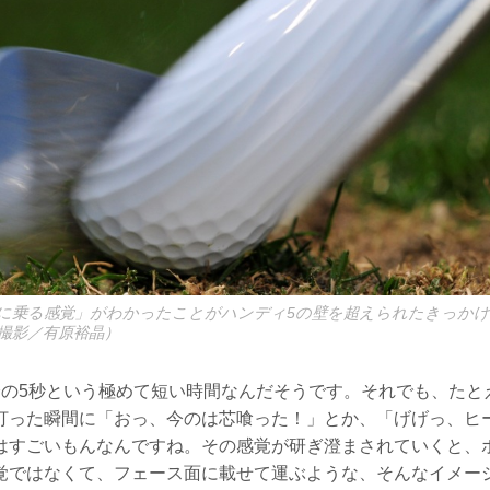
に乗る感覚」がわかったことがハンディ5の壁を超えられたきっかけ
撮影／有原裕晶）
分の5秒という極めて短い時間なんだそうです。それでも、たとえ
打った瞬間に「おっ、今のは芯喰った！」とか、「げげっ、ヒ
はすごいもんなんですね。その感覚が研ぎ澄まされていくと、
覚ではなくて、フェース面に載せて運ぶような、そんなイメー