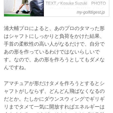
TEXT／Kosuke Suzuki PHOTO
／Hiroaki AriharaTHANK／√dゴ
my-golfdigest.jp
ルフアカデミー 身長171㎝で
420Yという驚異の飛距離を誇る
浦大輔が、飛ばしのコツを伝授す
浦大輔プロによると、あのプロのタマった形
る連載「解決! 浦ゼミナール」…
はシャフトにしっかりと負荷をかけた結果、
手首の柔軟性の高い人がなるだけで、自分で
あの形を作っているわけではないらしいで
す。なので、あの形を作ろうとしてもダメな
んですね。
アマチュアが形だけタメを作ろうとするとシ
ャフトがしならず、どんどん飛ばなくなるの
だとか。たしかにダウンスウィングでギリギ
リまでタメて一気に開放すればエネルギーは