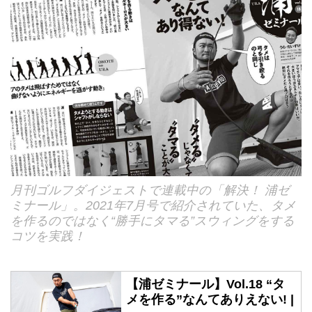
月刊ゴルフダイジェストで連載中の「解決！ 浦ゼ
ミナール」。2021年7月号で紹介されていた、タメ
を作るのではなく“勝手にタマる”スウィングをする
コツを実践！
【浦ゼミナール】Vol.18 “タ
メを作る”なんてありえない! |