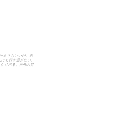
つかまりもいいが、過
左にも行き過ぎない。
っかり出る。自分の好