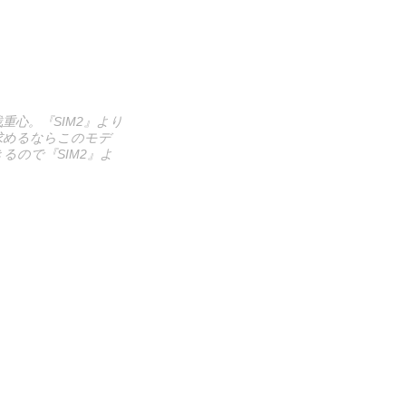
重心。『SIM2』より
求めるならこのモデ
ので『SIM2』よ