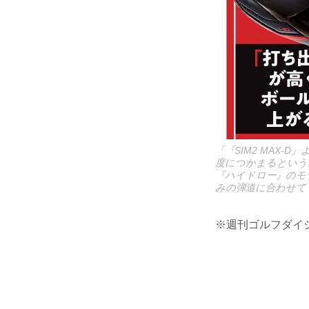
「『SIM2 MAX
度につかまるという
『ハイドロー』のモ
みの弾道に合わせて『
※週刊ゴルフダイジ