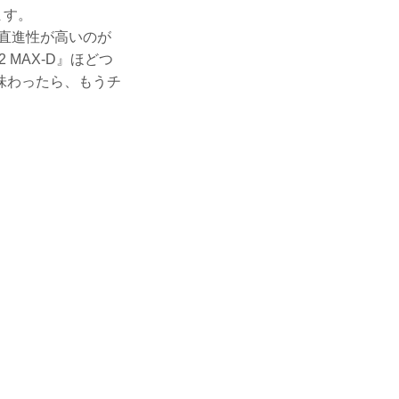
ます。
く直進性が高いのが
 MAX-D』ほどつ
味わったら、もうチ