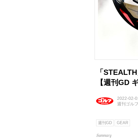
「STEAL
【週刊GD
2022-02-0
週刊ゴル
週刊GD
GEAR