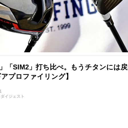
TH」「SIM2」打ち比べ。もうチタンには
 ギアプロファイリング】
1
フダイジェスト