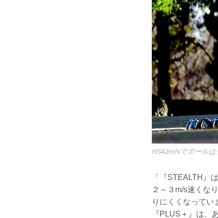
HS42m/sでボー
「『STEALTH
２～３m/s速く
りにくくなってい
『PLUS＋』は