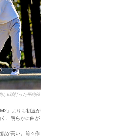
計測し5球打った平均値
IM2』よりも初速が
強く、明らかに曲が
性能が高い。前々作