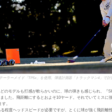
ルはテーラーメイド「TP5x」を使用。弾道計測器「トラックマン4」で
』はどのモデルも打感が軟らかいのに、球の弾きも感じられ、『S
なりました。飛距離にするとおよそ10ヤード。それでいてミスに
ます。
、ある程度ヘッドスピードが必要ですが、とくに球が強く飛距離