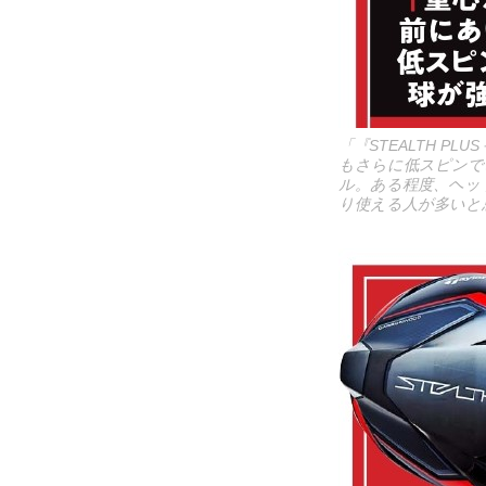
「『STEALTH 
もさらに低スピンで
ル。ある程度、ヘッ
り使える人が多いと