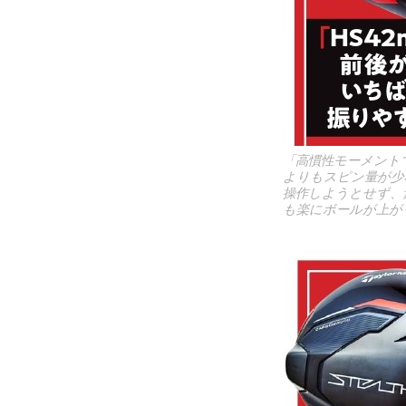
「高慣性モーメントで
よりもスピン量が少
操作しようとせず、素
も楽にボールが上が