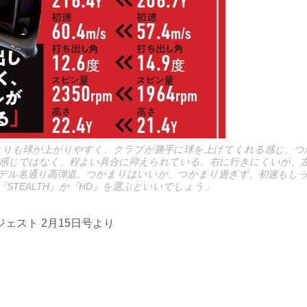
-D』よりも球が上がりやすく、クラブが勝手に球を上げてくれる感じ。
感じではなく、程よい具合に抑えられている。右に行きにくいが、
デル名通り高弾道。つかまりはいいが、つかまり過ぎず、初速もし
STEALTH』か『HD』を選ぶといいでしょう」
ェスト 2月15日号より