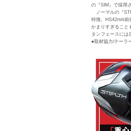
の『SIM』で採
ノーマルの『STE
特徴。HS42m/
かまりすぎること
タンフェースには
●取材協力/テーラ