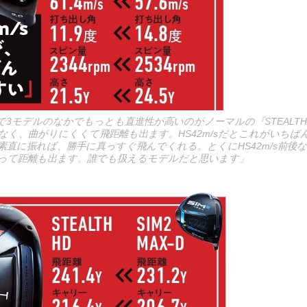
3モデルのなかでもっとも直進性が高いのがノーマルの『STEALTH』。
なく、曲がりにくくて飛距離も出ます。HS42m/sだとこれがいちば
直に振れば、勝手に真っすぐ飛んでくれる。とくにHS42m/s前後な
って距離も出ます。誰でも扱えるモデルだと思います」