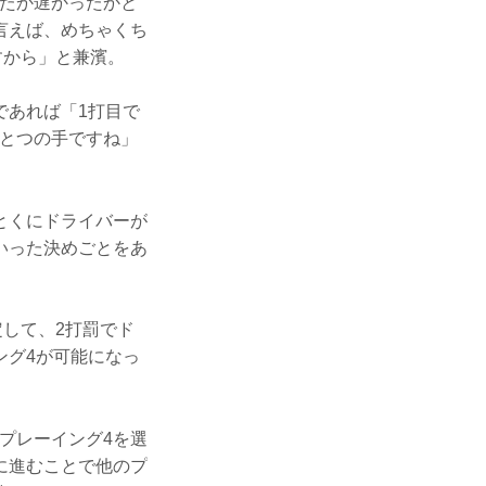
ったか遅かったかと
言えば、めちゃくち
すから」と兼濱。
であれば「1打目で
ひとつの手ですね」
とくにドライバーが
いった決めごとをあ
定して、2打罰でド
ング4が可能になっ
プレーイング4を選
に進むことで他のプ