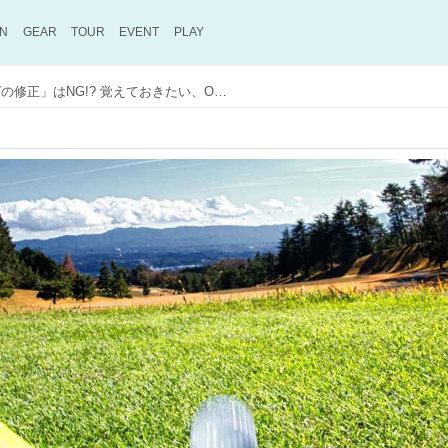
ON
GEAR
TOUR
EVENT
PLAY
打ち直しで「スウィングの修正」はNG!? 覚えておきたい、OB後のマネジメント【初心者を脱したゴルファーが『100』を切るためのレッスン】