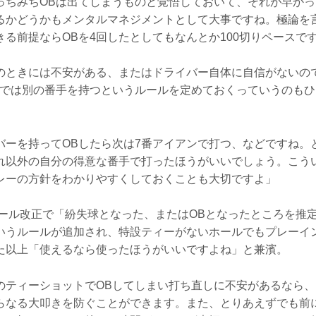
っちみちOBは出てしまうものと覚悟しておいて、それが早か
るかどうかもメンタルマネジメントとして大事ですね。極論を
きる前提ならOBを4回したとしてもなんとか100切りペースで
のときには不安がある、またはドライバー自体に自信がないの
しでは別の番手を持つというルールを定めておくっていうのも
バーを持ってOBしたら次は7番アイアンで打つ、などですね。
れ以外の自分の得意な番手で打ったほうがいいでしょう。こう
レーの方針をわかりやすくしておくことも大切ですよ」
ルール改正で「紛失球となった、またはOBとなったところを推
いうルールが追加され、特設ティーがないホールでもプレーイ
た以上「使えるなら使ったほうがいいですよね」と兼濱。
のティーショットでOBしてしまい打ち直しに不安があるなら、
らなる大叩きを防ぐことができます。また、とりあえずでも前