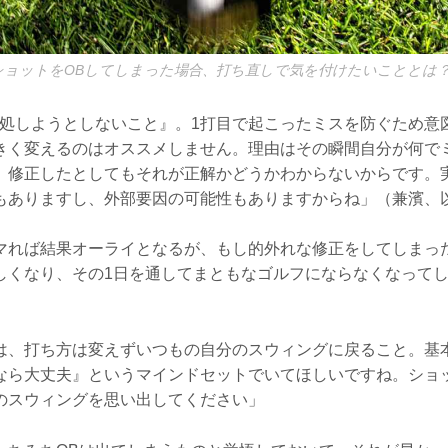
ショットをOBしてしまった場合、打ち直しで気を付けたいこととは
対処しようとしないこと』。1打目で起こったミスを防ぐため意
きく変えるのはオススメしません。理由はその瞬間自分が何で
、修正したとしてもそれが正解かどうかわからないからです。
もありますし、外部要因の可能性もありますからね」（兼濱、
マれば結果オーライとなるが、もし的外れな修正をしてしまっ
しくなり、その1日を通してまともなゴルフにならなくなって
は、打ち方は変えずいつもの自分のスウィングに戻ること。基
なら大丈夫』というマインドセットでいてほしいですね。ショ
のスウィングを思い出してください」