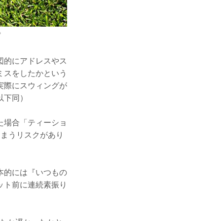
？
図的にアドレスやス
ミスをしたかという
実際にスウィングが
以下同）
た場合「ティーショ
しまうリスクがあり
本的には『いつもの
ット前に連続素振り