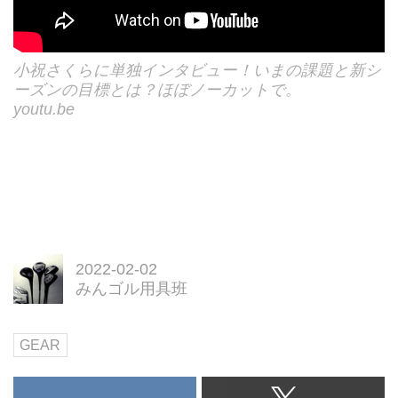
小祝さくらに単独インタビュー！いまの課題と新シ
ーズンの目標とは？ほぼノーカットで。
youtu.be
2022-02-02
みんゴル用具班
GEAR