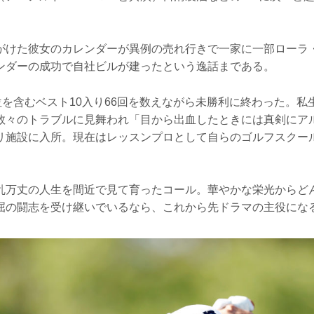
がけた彼女のカレンダーが異例の売れ行きで一家に一部ローラ
ンダーの成功で自社ビルが建ったという逸話まである。
位を含むベスト10入り66回を数えながら未勝利に終わった。私
数々のトラブルに見舞われ「目から出血したときには真剣にア
リ施設に入所。現在はレッスンプロとして自らのゴルフスクー
乱万丈の人生を間近で見て育ったコール。華やかな栄光からど
屈の闘志を受け継いでいるなら、これから先ドラマの主役にな