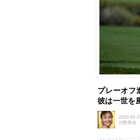
プレーオフ
彼は一世を
2023-02-2
川野美佳