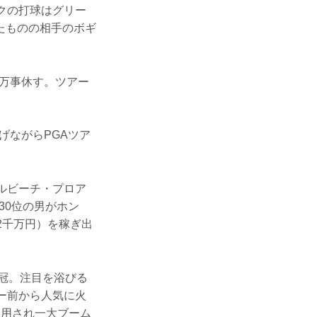
クの打球はグリー
たものの相手のボギ
れ万事休す。ツアー
げながらPGAツア
ルビーチ・プロア
30位の男がホン
2千万円）を稼ぎ出
戴冠。注目を浴びる
ー前から人気に火
起用され一大ブーム