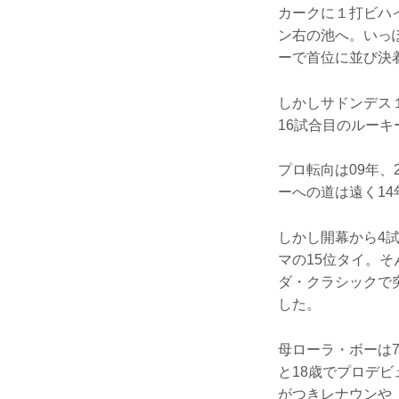
カークに１打ビハ
ン右の池へ。いっ
ーで首位に並び決
しかしサドンデス
16試合目のルー
プロ転向は09年、
ーへの道は遠く1
しかし開幕から4
マの15位タイ。そ
ダ・クラシックで
した。
母ローラ・ボーは
と18歳でプロデ
がつきレナウンや