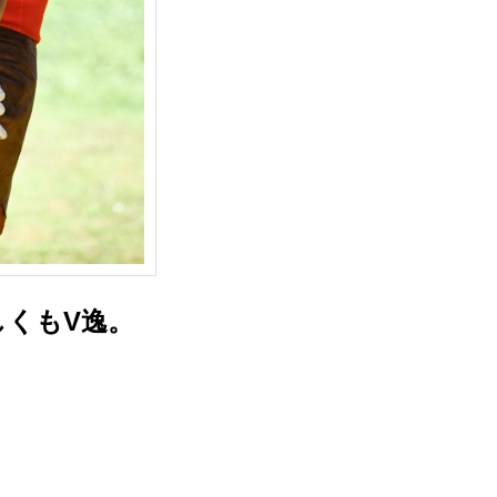
くもV逸。
！