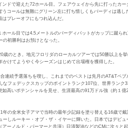
インドで迎えた72ホール目。フェアウェイから先に打ったカー
ぽうコールは無難にグリーン左に打ち惜しくもバーディは逃し
着はプレーオフにもつれ込んだ。
１ホール目では4.5メートルのバーディパットがカップに蹴ら
キーの初勝利はお預けとなった。
20歳のとき。地元フロリダのローカルツアーでは50勝以上を挙
4年かけてようやく今シーズンはじめて出場権を獲得した。
試合連続予選落ちを喫し、これまでのベストは先月のAT&Tペブ
んなフェデックスカップのポイントランク107位、世界ランク3
突如高いポテンシャルを見せ、生涯最高の91万ドル強（約１億
71年の全米女子アマで当時の最年少記録を塗り替える16歳で
ビューしルーキー・オブ・ザ・イヤーに輝いた。日本ではデビュ
（アーノルド・パーマーと共演）日清製油などのCMに次々と