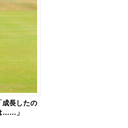
「成長したの
は……」