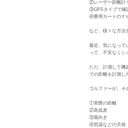
②レーザー距離計
③GPSタイプで確
④乗用カートのナ
など、様々な方法
最近、気になって
って、不安なくシ
ただ、計測して機
での距離を計測し
ゴルファーが、そ
①実際の距離
②高低差
③風向き
④気温などの天候