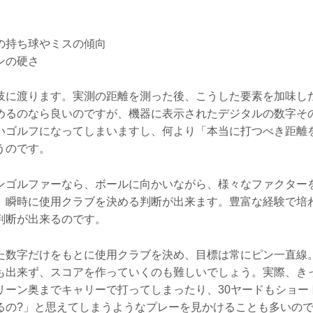
の持ち球やミスの傾向
ンの硬さ
岐に渡ります。実測の距離を測った後、こうした要素を加味し
めるのなら良いのですが、機器に表示されたデジタルの数字そ
いゴルフになってしまいますし、何より「本当に打つべき距離
うのです。
ンゴルファーなら、ボールに向かいながら、様々なファクター
。瞬時に使用クラブを決める判断が出来ます。豊富な経験で培
判断が出来るのです。
た数字だけをもとに使用クラブを決め、目標は常にピン一直線
も出来ず、スコアを作っていくのも難しいでしょう。実際、き
リーン奥までキャリーで打ってしまったり、30ヤードもショー
るの?」と思えてしまうようなプレーを見かけることも多いの