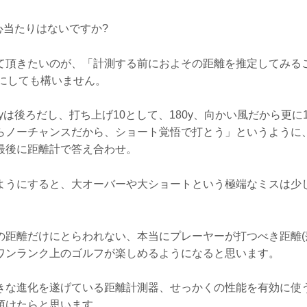
心当たりはないですか?
て頂きたいのが、「計測する前におよその距離を推定してみるこ
考にしても構いません。
20yは後ろだし、打ち上げ10として、180y、向かい風だから更
らノーチャンスだから、ショート覚悟で打とう」というように
最後に距離計で答え合わせ。
ようにすると、大オーバーや大ショートという極端なミスは少
の距離だけにとらわれない、本当にプレーヤーが打つべき距離(
ワンランク上のゴルフが楽しめるようになると思います。
きな進化を遂げている距離計測器、せっかくの性能を有効に使
頂けたらと思います。