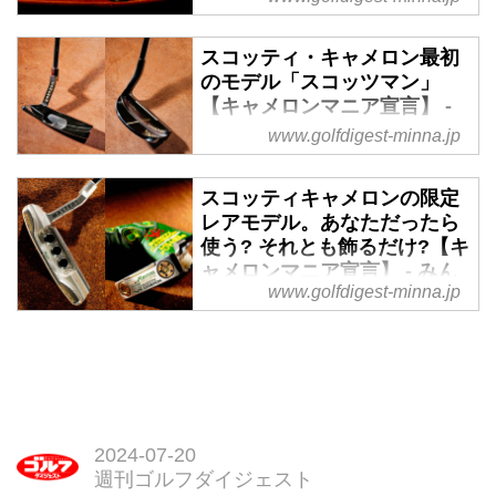
し、世界中のゴルファーから憧れ
られるパターブランド、スコッテ
スコッティ・キャメロン最初
ィキャメロンの魅力を追いかける
のモデル「スコッツマン」
新シリーズ【キャメロンマニア宣
【キャメロンマニア宣言】 -
言】。
みんなのゴルフダイジェスト
www.golfdigest-minna.jp
タイガー、松山英樹が長く愛用
し、世界中のゴルファーから憧れ
スコッティキャメロンの限定
られるパターブランドの魅力を追
レアモデル。あなただったら
いかけるシリーズ。第19回はスコ
使う? それとも飾るだけ?【キ
ッティ・キャメロンの名が世界に
ャメロンマニア宣言】 - みん
www.golfdigest-minna.jp
知られる以前のクラシックモデル
なのゴルフダイジェスト
「スコッツマン」がテーマ。
タイガー、松山英樹が長く愛用
し、世界中のゴルファーから憧れ
られるパターブランドの魅力を追
いかけるシリーズ。第7回は、
「使い込まれた限定モデル」と
2024-07-20
「Mr.キャメロンのキャメロン」
週刊ゴルフダイジェスト