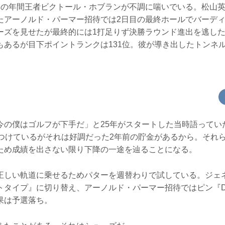
年の年間王者ビクトール・ホブランが不調に喘いでいる。松山
たアーノルド・パーマー招待では2日目の最終ホールでバーデ
ーズを見せたが最終的には1打足りず決勝ラウンド進出を逃した
もあるが目下ポイントランクは131位。彼が導き出したトンネ
今の僕はゴルフが下手だ」と25年がスタートした当時語ってい
につけているがそれは好調だった2年前の貯金があるから。それ
ため成績を出さない限り下降の一途を辿ることになる。
正しい軌道に乗せるためパターを週替わりで試している。ジェ
トタイプ』に切り替え、アーノルド・パーマー招待ではピン『DS
果は予選落ち。