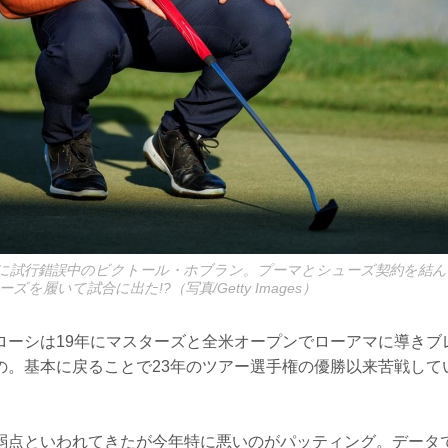
に試行錯誤中のビクトール・ホブラン。プーマとシューズ契約を結ん
を履いて試合に出た!?（写真/Getty Images）
ローシは19年にマスターズと全米オープンでローアマに導きブ
の。基本に戻ることで23年のツアー選手権の優勝以来苦戦して
弱点といわれてきたが今年特に悪いのがパッティング。データ