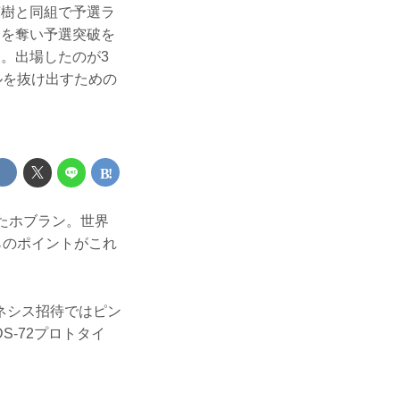
英樹と同組で予選ラ
ィを奪い予選突破を
。出場したのが3
ルを抜け出すための
たホブラン。世界
らのポイントがこれ
ネシス招待ではピン
-72プロトタイ