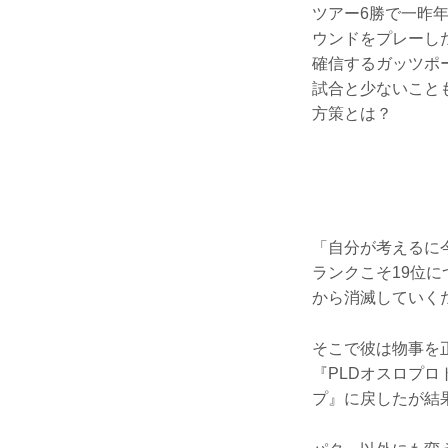
ツアー6勝で一昨
ウンドをプレーし
確信するガッツポ
試合と少ないこと
方策とは？
「自分が考えるに
ランクこそ19位
から消滅していく
そこで彼は物事を
『PLDオスロプロ
プ』に戻したが結