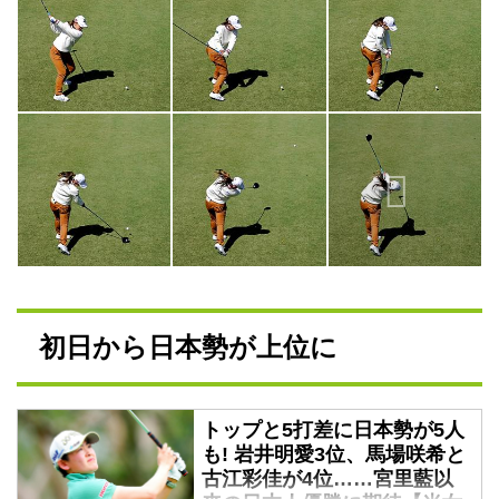
初日から日本勢が上位に
トップと5打差に日本勢が5人
も! 岩井明愛3位、馬場咲希と
古江彩佳が4位……宮里藍以