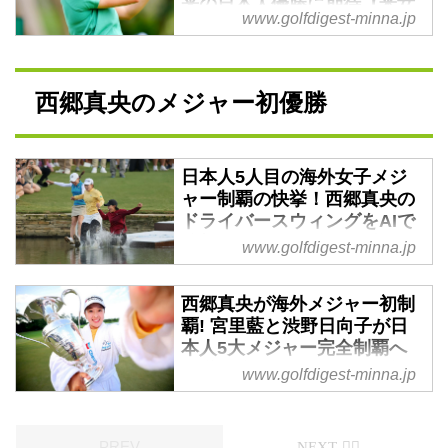
来の日本人優勝に期待【米女
www.golfdigest-minna.jp
子/ショップライトLPGAクラ
シック初日】 - みんなのゴル
フダイジェスト
西郷真央のメジャー初優勝
米女子ツアー、ショップライト
LPGAクラシック初日、今週も日
本勢が躍進している。
日本人5人目の海外女子メジ
ャー制覇の快挙！西郷真央の
ドライバースウィングをAIで
分析 - みんなのゴルフダイジ
www.golfdigest-minna.jp
ェスト
スウィング動画をAIによる3D解
西郷真央が海外メジャー初制
析技術でデータ化することができ
覇! 宮里藍と渋野日向子が日
る、コーチ専用のゴルフスウィン
本人5大メジャー完全制覇へ
グ解析アプリ「スポーツボックス
の道を築いた - みんなのゴル
www.golfdigest-minna.jp
AI」。このアプリを活用している
フダイジェスト
ゴルフコーチ・北野達郎に、米
2025年の海外メジャー初戦「シ
LPGAのメジャー「シェブロン選
ェブロン選手権」で西郷真央が米