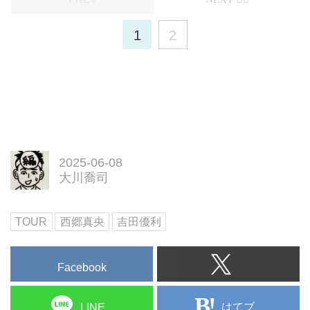
手権」を制した西郷真央のスウィ
女子ツアー初優勝をメジャー制覇
ングを解説してもらった。
で達成した。
1
2
2025-06-08
大川喬司
TOUR
西郷真央
吉田優利
Facebook
はてブ
LINE