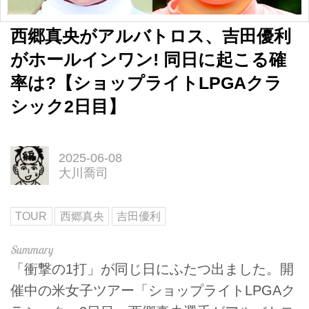
西郷真央がアルバトロス、吉田優利
がホールインワン! 同日に起こる確
率は?【ショップライトLPGAクラ
シック2日目】
2025-06-08
大川喬司
TOUR
西郷真央
吉田優利
「衝撃の1打」が同じ日にふたつ出ました。開
催中の米女子ツアー「ショップライトLPGAク