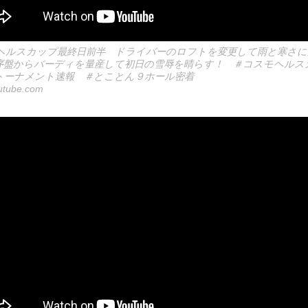
ヘルスカップ最終日前半 ドライバーのロフトを変更して雨と寒さに
序盤からバーディを量産して初日の雪辱を晴らす！ ＃コスモヘルス
トーナメント速報 ＃とことん９ホール密着
utube.com