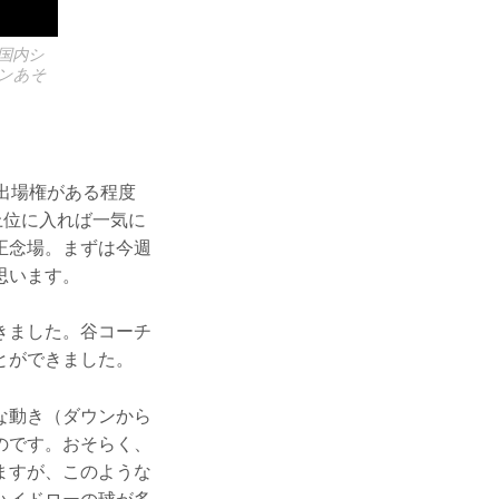
国内シ
ンあそ
出場権がある程度
上位に入れば一気に
正念場。まずは今週
思います。
きました。谷コーチ
とができました。
な動き（ダウンから
のです。おそらく、
ますが、このような