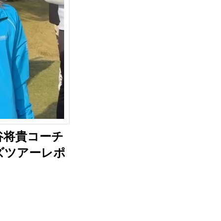
谷将貴コーチ
ズツアーレポ