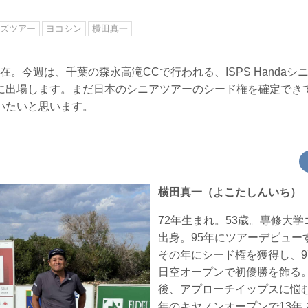
ズツアー
ヨコシン
横田真一
日現在。今週は、千葉の森永高滝CCで行われる、ISPS Handa
に出場します。まだ日本のシニアツアーのシード権を確定でき
いたいと思います。
横田真一（よこたしんいち）
72年生まれ。53歳。専修大学
出身。95年にツアーデビュー
その年にシード権を獲得し、9
日空オープンで初優勝を飾る
後、アプローチイップスに悩む
年のキヤノンオープンで13年