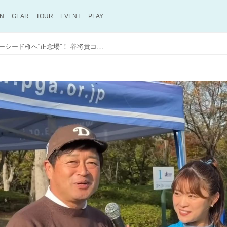
ON
GEAR
TOUR
EVENT
PLAY
横田真一、国内シニアツアーシード権へ“正念場”！ 谷将貴コーチの助言でスウィング修正【ヨコシンの欧州レジェンズツアーレポート「夢に向かって」 #29】