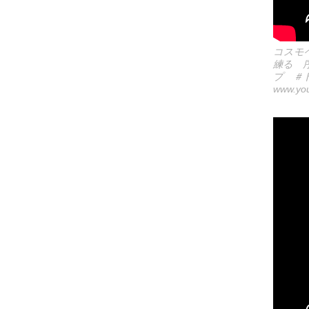
コスモ
練る 
プ ＃
www.yo