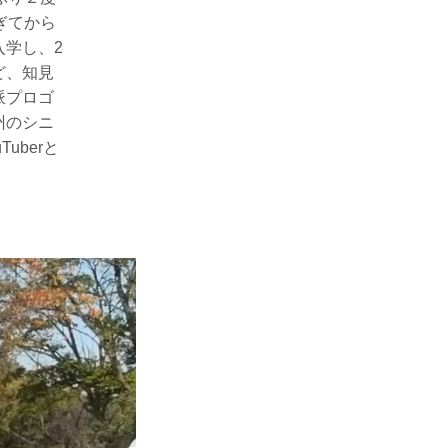
ぎてから
入学し、2
ど、知見
派プロゴ
州のシニ
uberと