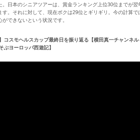
た。日本のシニアツアーは、賞金ランキング上位30位までが翌
ます。それに対して、現在ボクは29位とギリギリ。今の計算では
心ができないという状況です。
】コスモヘルスカップ最終日を振り返る【横田真一チャンネル
そぶヨーロッパ西遊記】