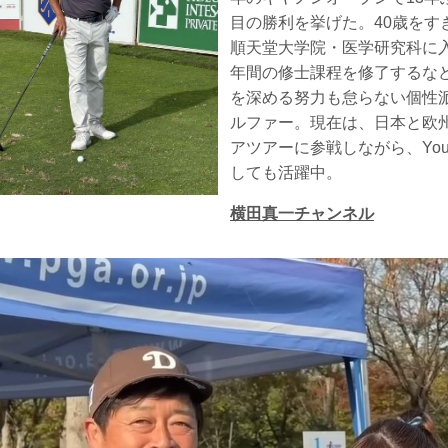
目の勝利を挙げた。40歳をす
順天堂大学院・医学研究科に
年間の修士課程を修了するな
を深める努力も怠らない個性
ルファー。現在は、日本と欧
アツアーに参戦しながら、YouT
しても活躍中。
横田真一チャンネル