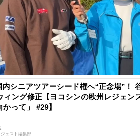
国内シニアツアーシード権へ“正念場”！ 
ウィング修正【ヨコシンの欧州レジェン
かって」 #29】
2
イジェスト編集部