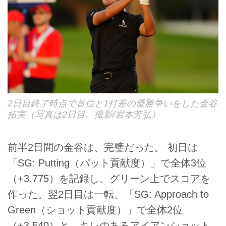
2日目終了時点で首位と1打差の優勝争いをした金谷
拓実（写真は2日目。撮影/岩本芳弘）
前半2日間の金谷は、完璧だった。 初日は
「SG: Putting（パット貢献度）」で全体3位
（+3.775）を記録し、グリーン上でスコアを
作った。翌2日目は一転、「SG: Approach to
Green（ショット貢献度）」で全体2位
（+3.540）と、キレのあるアイアンショット