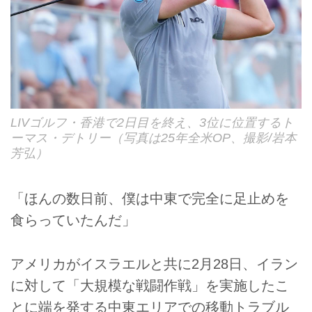
LIVゴルフ・香港で2日目を終え、3位に位置するト
ーマス・デトリー（写真は25年全米OP、撮影/岩本
芳弘）
「ほんの数日前、僕は中東で完全に足止めを
食らっていたんだ」
アメリカがイスラエルと共に2月28日、イラン
に対して「大規模な戦闘作戦」を実施したこ
とに端を発する中東エリアでの移動トラブル