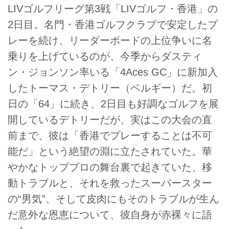
LIVゴルフリーグ第3戦「LIVゴルフ・香港」の
2日目。名門・香港ゴルフクラブで安定したプ
レーを続け、リーダーボードの上位争いに名
乗りを上げているのが、今季からダスティ
ン・ジョンソン率いる「4Aces GC」に新加入
したトーマス・デトリー（ベルギー）だ。初
日の「64」に続き、2日目も好調なゴルフを展
開しているデトリーだが、実はこの大会の直
前まで、彼は「香港でプレーすることは不可
能だ」という絶望の淵に立たされていた。華
やかなトッププロの舞台裏で起きていた、移
動トラブルと、それを救ったスーパースター
の“男気”、そして皮肉にもそのトラブルが生ん
だ意外な恩恵について、彼自身が赤裸々に語