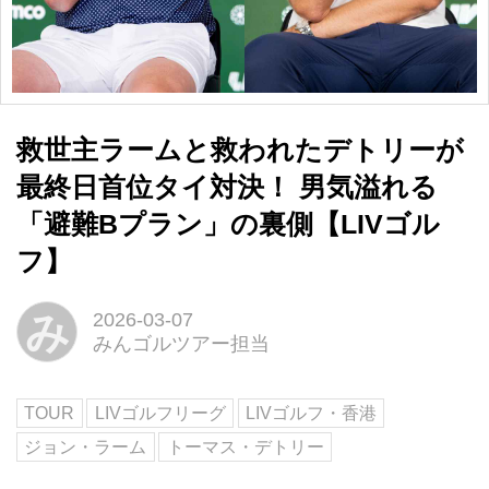
救世主ラームと救われたデトリーが
最終日首位タイ対決！ 男気溢れる
「避難Bプラン」の裏側【LIVゴル
フ】
み
2026-03-07
みんゴルツアー担当
TOUR
LIVゴルフリーグ
LIVゴルフ・香港
ジョン・ラーム
トーマス・デトリー