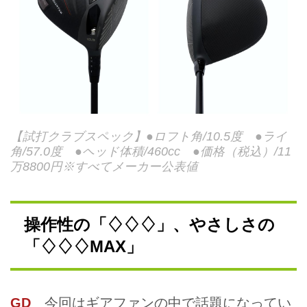
【試打クラブスペック】●ロフト角/10.5度 ●ライ
角/57.0度 ●ヘッド体積/460cc ●価格（税込）/11
万8800円※すべてメーカー公表値
操作性の「♢♢♢」、やさしさの
「♢♢♢MAX」
GD
今回はギアファンの中で話題になってい