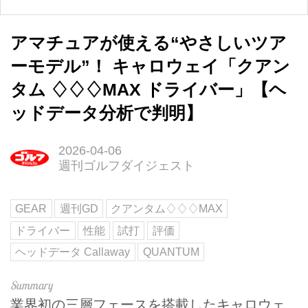
アマチュアが使える“やさしいツア
ーモデル”！ キャロウェイ「クアン
タム ♢♢♢MAX ドライバー」【ヘ
ッドデータ分析で判明】
2026-04-06
週刊ゴルフダイジェスト
GEAR
週刊GD
クアンタム♢♢♢MAX
ドライバー
性能
試打
評価
ヘッドデータ Callaway
QUANTUM
業界初の三層フェースを搭載したキャロウェ