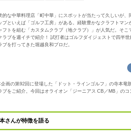
衆的な中華料理店「町中華」にスポットが当たって久しいが、
ップといえば「ゴルフ工房」がある。経験豊かなクラフトマン
ャフトを組む「カスタムクラブ（地クラブ）」が人気だ。そこ
クラブを週イチで紹介！ 試打者はゴルフダイジェストで四半世
ラブを打ってきた堀越良和プロだ。
、本企画の第92回に登場した「ドット・ラインゴルフ」の寺本竜
ラブをご紹介。今回はオライオン「ジーニアス CB／MB」の
本さんが特徴を語る