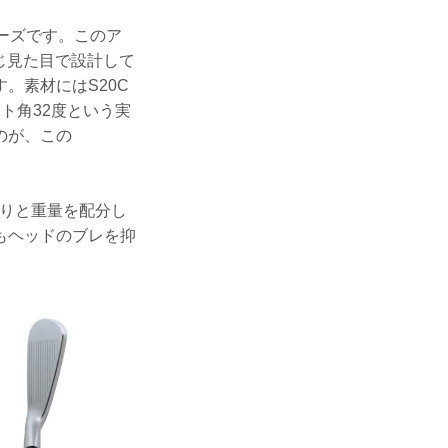
リーズです。このア
じ見た目で設計して
。素材にはS20C
ト角32度という実
のが、この
かりと重量を配分し
もヘッドのブレを抑