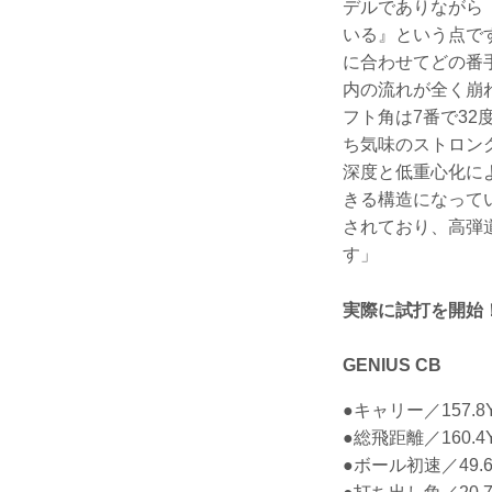
デルでありながら
いる』という点で
に合わせてどの番
内の流れが全く崩
フト角は7番で32
ち気味のストロン
深度と低重心化に
きる構造になって
されており、高弾
す」
実際に試打を開始
GENIUS CB
●キャリー／157.8
●総飛距離／160.4
●ボール初速／49.6