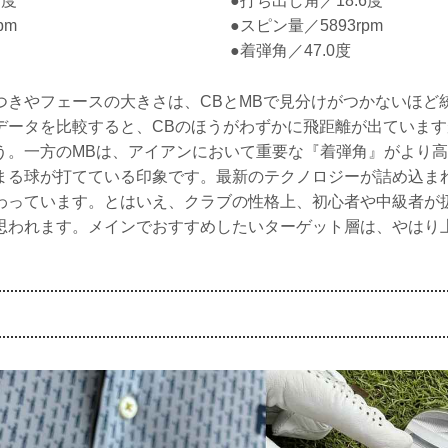
7度
●打ち出し角／18.6度
pm
●スピン量／5893rpm
●着弾角／47.0度
つきやフェースの大きさは、CBとMBで見分けがつかないほど
データを比較すると、CBのほうがわずかに飛距離が出ていま
う。一方のMBは、アイアンにおいて重要な『着弾角』がより
まる球が打てている印象です。最新のテクノロジーが詰め込ま
わっています。とはいえ、クラブの性格上、初心者や中級者が
思われます。メインでおすすめしたいターゲット層は、やはり