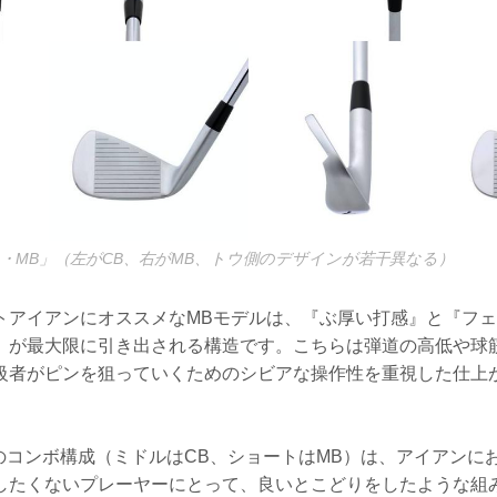
S CB・MB」（左がCB、右がMB、トウ側のデザインが若干異なる）
トアイアンにオススメなMBモデルは、『ぶ厚い打感』と『フ
』が最大限に引き出される構造です。こちらは弾道の高低や球
級者がピンを狙っていくためのシビアな操作性を重視した仕上
』のコンボ構成（ミドルはCB、ショートはMB）は、アイアンに
したくないプレーヤーにとって、良いとこどりをしたような組