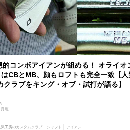
想的コンボアイアンが組める！ オライオ
S」はCBとMB、顔もロフトも完全一致【
めクラブをキング・オブ・試打が語る】
8
用具班
人気工房のカスタムクラブ
シャフト
アイアン