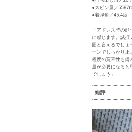
●打ち出し角／20.
●スピン量／5587r
●着弾角／45.4度
「アドレス時の顔
に感じます。試打
囲と言えるでしょ
ーンでしっかり止
程度の寛容性も備
量が必要になると
でしょう」
総評