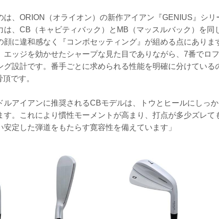
は、ORION（オライオン）の新作アイアン『GENIUS』シ
力は、CB（キャビティバック）とMB（マッスルバック）を同
の顔に違和感なく『コンボセッティング』が組める点にあります
、エッジを効かせたシャープな見た目でありながら、7番でロフ
ング設計です。番手ごとに求められる性能を明確に分けている
真骨頂です。
ドルアイアンに推奨されるCBモデルは、トウとヒールにしっ
ます。これにより慣性モーメントが高まり、打点が多少ズレて
い安定した弾道をもたらす寛容性を備えています」