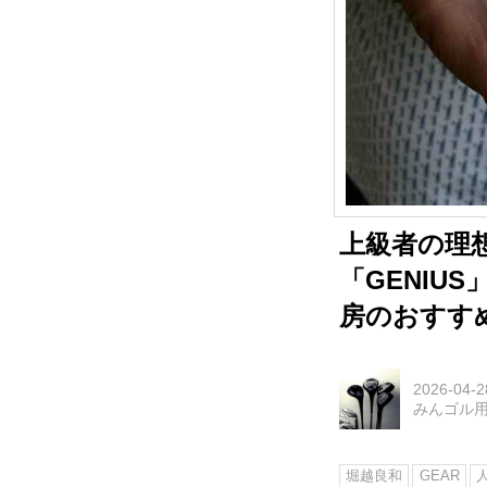
上級者の理
「GENIU
房のおすす
2026-04-2
みんゴル
堀越良和
GEAR