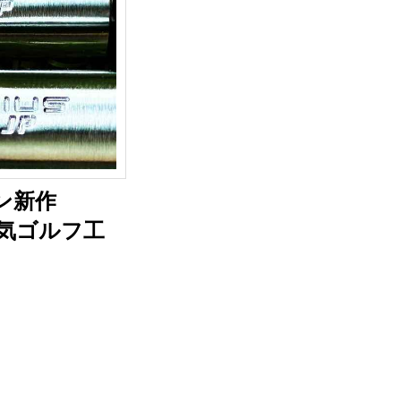
ン新作
人気ゴルフ工