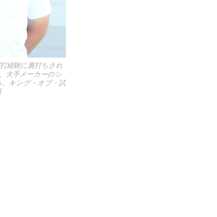
打経験に裏打ちされ
、大手メーカーのシ
る。キング・オブ・試
属