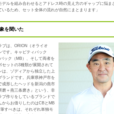
モデルを組み合わせるとアドレス時の見え方のギャップに悩ま
ているため、セット全体の流れが自然にまとまります」
象を聞いた
ブは、ORION（オライオ
ンです。キャビティバック
ルバック（MB）、そして両者を
ボセットの3種類が展開されて
ンは、ゾディアから独立した上
ブランドです。兵庫県神戸市を
で成形したヘッドを新潟の燕市
研磨＋燕三条磨き』という、非
ラブ作りをしているブランドで
んからお借りしたのはCBとMB
特筆すべきは、それぞれ単独モ