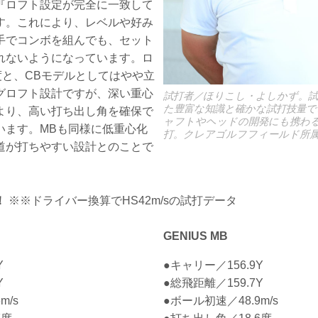
『ロフト設定が完全に一致して
す。これにより、レベルや好み
手でコンボを組んでも、セット
れないようになっています。ロ
度と、CBモデルとしてはやや立
グロフト設計ですが、深い重心
試打者／ほりこし・よしかず。試
た豊富な知識と確かな試打技量で
より、高い打ち出し角を確保で
ャフトやヘッドの開発にも携わ
います。MBも同様に低重心化
打。クレアゴルフフィールド所
道が打ちやすい設計とのことで
！
※※ドライバー換算でHS42m/sの試打データ
GENIUS MB
Y
●キャリー／156.9Y
Y
●総飛距離／159.7Y
m/s
●ボール初速／48.9m/s