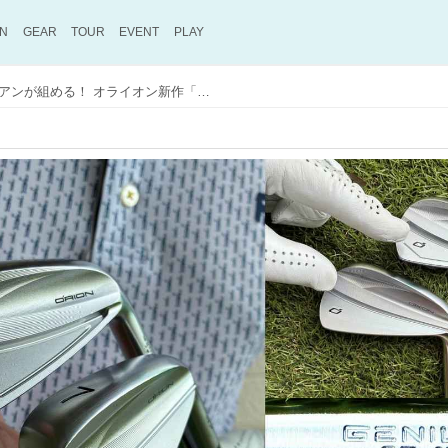
ON
GEAR
TOUR
EVENT
PLAY
上級者の理想的コンボアイアンが組める！ オライオン新作「GENIUS」はCBとMB、顔もロフトも完全一致【人気ゴルフ工房のおすすめクラブをキング・オブ・試打が語る】