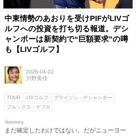
中東情勢のあおりを受けPIFがLIVゴ
ルフへの投資を打ち切る報道。デシ
ャンボーは新契約で“巨額要求”の噂
も【LIVゴルフ】
2026-04-22
川野美佳
TOUR
LIVゴルフ
ブライソン・デシャンボー
ブルックス・ケプカ
まだ確定したわけではない。だがニューヨー