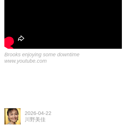
Brooks enjoying some downtime
www.youtube.com
2026-04-22
川野美佳