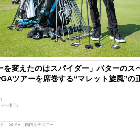
ーを変えたのはスパイダー」パターのス
PGAツアーを席巻する“マレット旋風”の
9
ツアー担当
ド
GEAR
国内女子ツアー