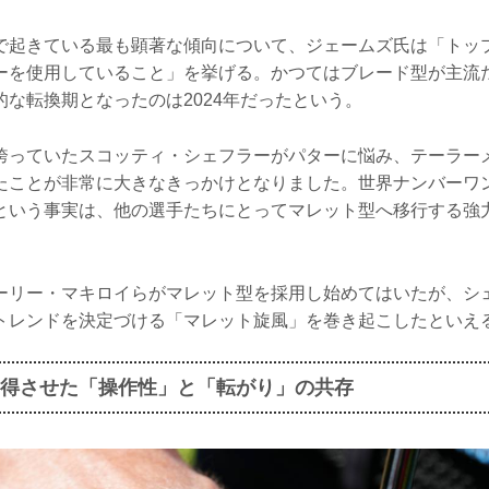
で起きている最も顕著な傾向について、ジェームズ氏は「トッ
ーを使用していること」を挙げる。かつてはブレード型が主流だ
な転換期となったのは2024年だったという。
誇っていたスコッティ・シェフラーがパターに悩み、テーラー
たことが非常に大きなきっかけとなりました。世界ナンバーワ
という事実は、他の選手たちにとってマレット型へ移行する強
ーリー・マキロイらがマレット型を採用し始めてはいたが、シ
トレンドを決定づける「マレット旋風」を巻き起こしたといえ
得させた「操作性」と「転がり」の共存