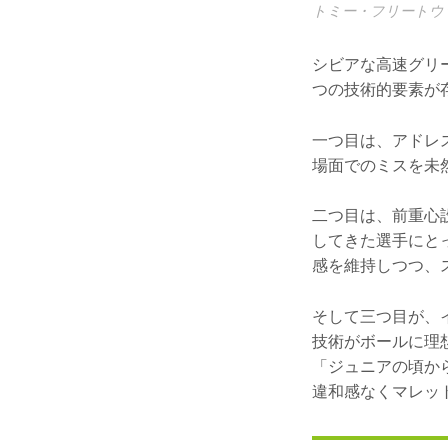
トミー・フリートウ
シビアな高速グリ
つの技術的要素が
一つ目は、アドレ
場面でのミスを未
二つ目は、前重心
してきた選手にと
感を維持しつつ、
そして三つ目が、
技術がボールに理
「ジュニアの頃か
違和感なくマレッ