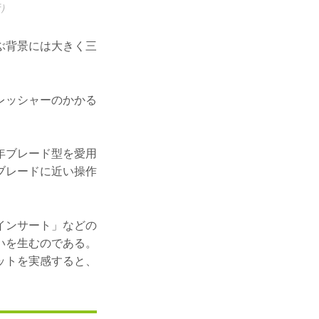
）
ぶ背景には大きく三
レッシャーのかかる
年ブレード型を愛用
ブレードに近い操作
インサート」などの
いを生むのである。
ットを実感すると、