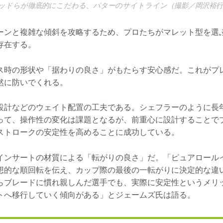
ッドらが徹底的にこだわる、パターのサイトライン（撮影／岡沢裕行
ーンと複雑な傾斜を攻略するため、プロたちがマレット型を選
存在する。
ス時の形状や「据わりの良さ」がもたらす安心感だ。これがプ
然に防いでくれる。
設計などのウェイト配置の工夫である。シェフラーのように長
って、操作性の変化は課題となるが、前重心に設計することで
ストロークの安定性を高めることに成功している。
インサートの材質による「転がりの良さ」だ。「ピュアロール
想的な順回転を伝え、カップ際の最後の一転がりに決定的な違
らブレードに慣れ親しんだ選手でも、実際に安定性というメリ
トへ移行していく傾向がある」とジェームズ氏は語る。