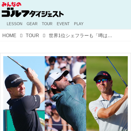
LESSON
GEAR
TOUR
EVENT
PLAY
HOME
TOUR
世界1位シェフラーも「噂は本当だった」と警戒。歴代王者のA・スコット、J・ローズが語る10年ぶりの「ブルーモンスター」の真髄【米男子ツアー】