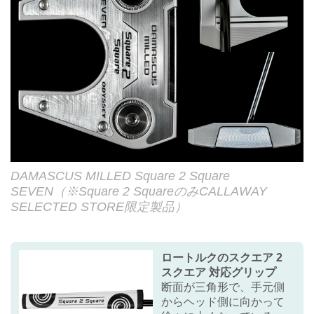
DAMASCUS MILLED Square 2 Square
SEVEN（※Square 2 SquareのみCALLAWAY
SELECTED STORE限定製品）
ロートルクのスクエア 2
スクエア 対応グリップ
断面が三角形で、手元側
からヘッド側に向かって