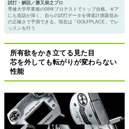
試打・解説／勝又崇之プロ
専修大学卒業後の08年プロテストでトップ合格。ギア
にも造詣が深く、自らの試打データを弾道計測器並み
の正確さで予測できる。現在は「GOLFPLACE」でレ
ッスンを行う
所有欲をかき立てる見た目
芯を外しても転がりが変わらない
性能