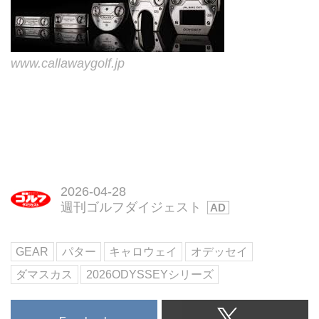
www.callawaygolf.jp
2026-04-28
週刊ゴルフダイジェスト
GEAR
パター
キャロウェイ
オデッセイ
ダマスカス
2026ODYSSEYシリーズ