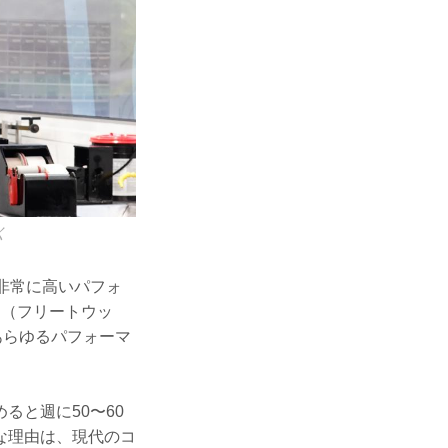
く
非常に高いパフォ
ー（フリートウッ
あらゆるパフォーマ
ると週に50〜60
な理由は、現代のコ