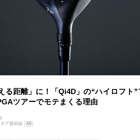
狙える距離」に！「Qi4D」の“ハイロフト
PGAツアーでモテまくる理由
9
フギア最前線