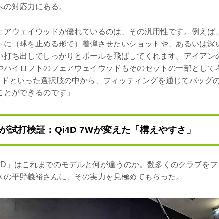
への対応力にある。
ェアウェイウッドが優れているのは、その汎用性です。例えば
トに（球を止める形で）着弾させたいショットや、あるいは深
い打ち出しでしっかりとボールを飛ばしてくれます。アイアン
やハイロフトのフェアウェイウッドもそのセットの一部として
ウッドといった選択肢の中から、フィッティングを通じてバッグ
ことができるのです」
が試打検証：Qi4D 7Wが変えた「構えやすさ」
i4D」はこれまでのモデルと何が違うのか。数多くのクラブを
スの平野義裕さんに、その実力を見極めてもらった。