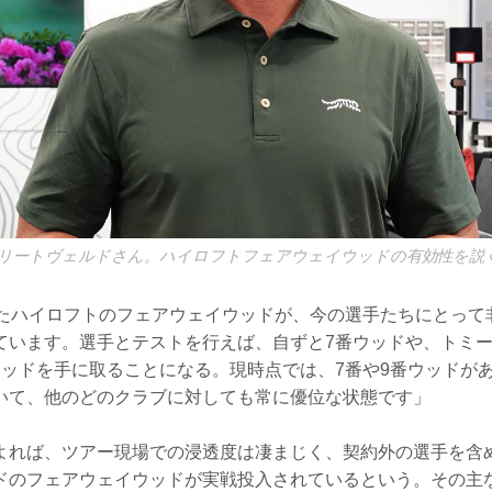
のリートヴェルドさん。ハイロフトフェアウェイウッドの有効性を説
ったハイロフトのフェアウェイウッドが、今の選手たちにとって
ています。選手とテストを行えば、自ずと7番ウッドや、トミ
ウッドを手に取ることになる。現時点では、7番や9番ウッドが
いて、他のどのクラブに対しても常に優位な状態です」
よれば、ツアー現場での浸透度は凄まじく、契約外の選手を含め
ドのフェアウェイウッドが実戦投入されているという。その主