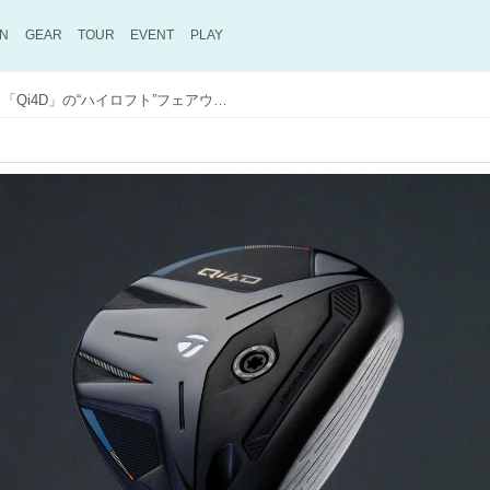
ON
GEAR
TOUR
EVENT
PLAY
200Yが「狙える距離」に！「Qi4D」の“ハイロフト”フェアウェイウッドがPGAツアーでモテまくる理由