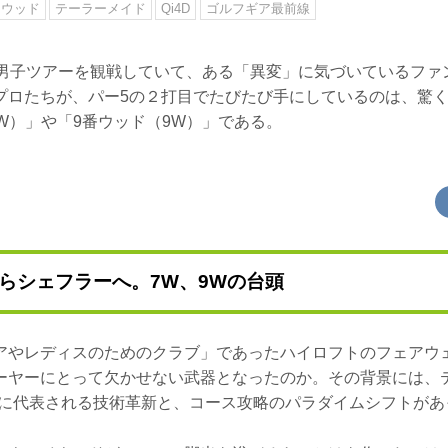
イウッド
テーラーメイド
Qi4D
ゴルフギア最前線
内男子ツアーを観戦していて、ある「異変」に気づいているファ
プロたちが、パー5の２打目でたびたび手にしているのは、驚
W）」や「9番ウッド（9W）」である。
らシェフラーへ。7W、9Wの台頭
アやレディスのためのクラブ」であったハイロフトのフェアウ
ーヤーにとって欠かせない武器となったのか。その背景には、
D」に代表される技術革新と、コース攻略のパラダイムシフトがあ