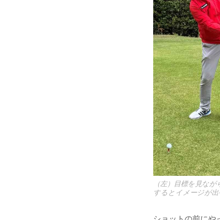
（左）目標を見なが
するとイメージが出
ショットの前にや