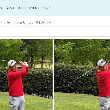
ON
GEAR
TOUR
EVENT
PLAY
ショット前の素振り「軽く」か「マン振り」か。それぞれどのような効果があるか実際に試してみた