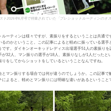
スト2026年6月号で特集されていた「プレショットルーティンのオ
トルーティンは様々ですが、素振りをするということは共通で
いるのかということ。この記事によると軽めに振っている選手
うです。ダイキンオーキッドレディス出場選手51人の素振りを
が32人、マン振りの選手が18人、素振りなしが1人だったと
振りをしてからショットをしているということなんですね。
合とマン振りする場合では何が違うのでしょうか。この記事で
チによると、軽めとマン振りには明確な違いがあるということ