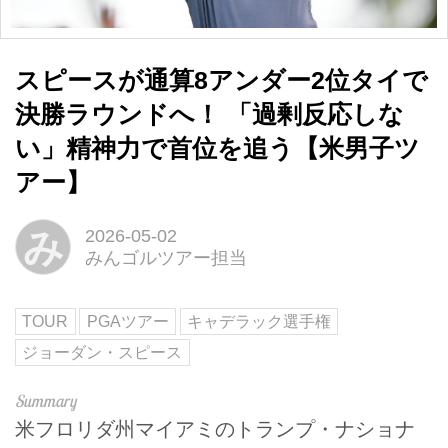
スピースが通算8アンダー2位タイで
決勝ラウンドへ！ 「過剰反応しな
い」精神力で首位を追う【米男子ツ
アー】
み
2026-05-02
みんゴルツアー担当
TOUR
PGAツアー
キャデラック選手権
ジョーダン・スピース
米フロリダ州マイアミのトランプ・ナショナ