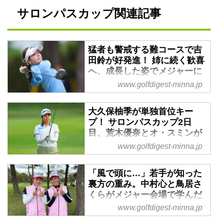
サロンパスカップ関連記事
猛者も警戒する難コースで吉
田鈴が好発進！ 姉に続く歓喜
へ、成長した姿でメジャーに
挑む【国内女子ツアー】 - み
www.golfdigest-minna.jp
んなのゴルフダイジェスト
国内女子ゴルフの今季メジャー初
大久保柚季が単独首位キー
戦「ワールドレディスチャンピオ
プ！ サロンパスカップ2日
ンシップ サロンパスカップ」が
目、荒木優奈とオ・スミンが
本日（5月7日）、幕を開けた。硬
2位で追う【国内女子ツア
www.golfdigest-minna.jp
く締まった小さなグリーンが選手
ー】 - みんなのゴルフダイジ
を待ち受ける今大会。シビアなコ
ェスト
「風で頭に…」若手が知った
ースセッティングにトッププロた
茨城県の茨城ゴルフ倶楽部 西コ
裏方の重み。中村心と鳥居さ
ちも警戒を強める中、編集部が注
ース（6718ヤード・パー72）で
くらがメジャー会場で学んだ
目したのは吉田鈴だ。歴戦のベテ
開催されている国内女子メジャー
感謝の形【国内女子ツアー】
www.golfdigest-minna.jp
ランや勢いのある実力者たちが口
初戦「ワールドレディスチャンピ
- みんなのゴルフダイジェス