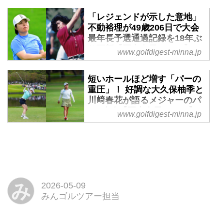
を揃えて「我慢比べ」と評する難
オンシップ サロンパスカップ」
ト
コース。初日をイーブンパーと
「レジェンドが示した意地」
は2日目が終了。難攻不落のメジ
国内女子メジャー初戦「ワールド
し、9位タイで耐え抜いた彼女
不動裕理が49歳206日で大会
ャーセッティングが選手たちを苦
レディスチャンピオンシップ サ
は、どのように立ち向かっていた
最年長予選通過記録を18年ぶ
しめるなか、昨年のステップ・ア
ロンパスカップ」が開催されてい
のか。練習日に語った思いをお届
り更新【国内女子ツアー】 -
ップ・ツアー女王である大久保柚
www.golfdigest-minna.jp
る茨城ゴルフ倶楽部。華やかな熱
けする。
みんなのゴルフダイジェスト
季が連日の60台となる「69」を
戦の舞台裏で、汗を流す若きツア
マークし、通算5アンダーで単独
茨城県の茨城ゴルフ倶楽部
短いホールほど増す「パーの
ールーキーたちの姿がある。
首位をキープ。2打差の2位タイに
（6718ヤード・パー72）で開催
重圧」！ 好調な大久保柚季と
JLPGAが実施する「ルーキーキャ
大久保と同期のプロ2年目の荒木
されている国内女子メジャー初戦
川﨑春花が語るメジャーのパ
ンプ」だ。昨年プロテストに合格
優奈とアマチュアのオ・スミン
「ワールドレディスチャンピオン
ー3攻略【国内女子ツアー】 -
した98期生を中心に、計24名の
www.golfdigest-minna.jp
（韓国）が続く展開となってい
シップサロンパスカップ」。強風
みんなのゴルフダイジェスト
若手プロが運営ボランティア業務
る。
と硬いグリーンというメジャー特
を通じてトーナメントの成り立ち
「ワールドレディスチャンピオン
有の難コンディションが選手を苦
を学ぶ、新人研修のようなもので
シップ サロンパスカップ」が開
しめるなか、永久シード選手の不
ある。今回、キャリングボード業
催されている茨城ゴルフ倶楽部
動裕理が女子ツアーの歴史に新た
務（選手のスコアを掲示して帯同
（6718ヤード・パー72）。メジ
な1ページを刻んだ。49歳206日
する係）を担当したプロ2年目の
ャーの厚い壁が選手たちの前に立
み
2026-05-09
での予選通過を果たし、大会最年
中村心と、ルーキーの鳥居さくら
ちはだかるなか、勝負の鍵を握る
みんゴルツアー担当
長予選通過記録を18年ぶりに塗り
に、学びにつ...
のが、ホールごとに極端な距離の
替えたのだ。
長短を見せる「パー3」の攻略