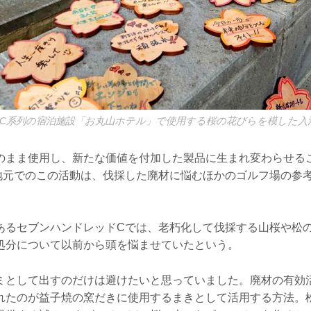
C系列の宿泊施設「お丸山ホテル」で使用する桜の花びらを模した入
のまま使用し、新たな価値を付加した製品に生まれ変わらせる
地元でのこの活動は、伐採した廃材に悩むほかのゴルフ場の参
あるセブンハンドレッドCでは、老朽化して伐採する山桜や松
処分について以前から頭を悩ませていたという。
ミとして出すのだけは避けたいと思っていました。廃材の有効
れたのが益子焼の窯だきに使用するまきとして活用する方法。