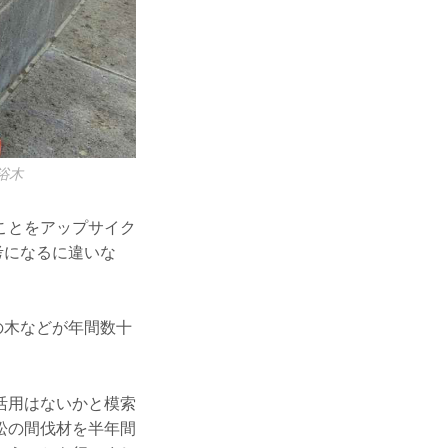
浴木
ことをアップサイク
考になるに違いな
の木などが年間数十
活用はないかと模索
松の間伐材を半年間