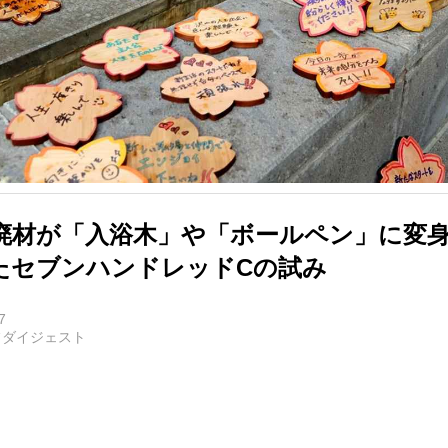
廃材が「入浴木」や「ボールペン」に変身
たセブンハンドレッドCの試み
7
フダイジェスト