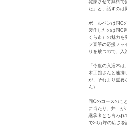
乾燥させて無料で
た」と、話すのは
ボールペンは同C
製作したのは同C
くら市）の魅力を
フ直筆の応援メッ
りを放つので、入
「今度の入浴木は
木工館さんと連携
が、それより重要
ん）
同Cのコースのこ
に当たり、井上が
継承者とも言われ
で30万坪の広さを