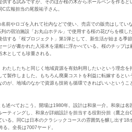
提供する試みですが、そのほか桜の木からボールペンを作ると
同C広報担当の尾股祐子さん。
の名前やロゴを入れて社内などで使い、売店での販売はしてい
系列の宿泊施設「お丸山ホテル」で使用する桜の花びらを模し
発信する「桜プロジェクト」第1弾として、新生活が始まる季
セージが書かれた入浴木を湯船に浮かべている。桜のチップは
浴木としても珍重される。
、わたしたちと同じく地域資源を有効利用したいという理念を
して製作しました。もちろん廃棄コストを利益に転嫁するとい
なのが、地域のなかで資源も技術も循環できればいいというこ
とも述べておこう。開場は1980年。設計は和泉一介。和泉は名
ルーティングし、和泉が詳細設計を担当する役割分担（鷹之台
ている。同Cは日本のクラシックコースの雰囲気を醸し出す18
誇る。全長は7007ヤード。