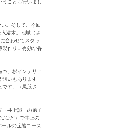
いうことも行いまし
ない。そして、今回
た入浴木。地域（さ
節に合わせてスタッ
薫製作りに有効な香
持つ、杉インテリア
う狙いもあります
とです」（尾股さ
匠・井上誠一の弟子
CCなど）で井上の
ホールの丘陵コース