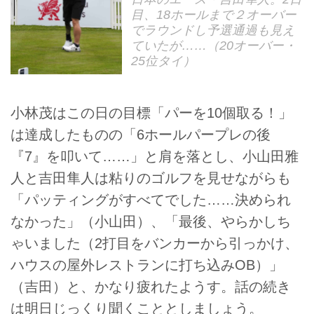
目、18ホールまで２オーバー
でラウンドし予選通過も見え
ていたが……（20オーバー・
25位タイ）
小林茂はこの日の目標「パーを10個取る！」
は達成したものの「6ホールパープレの後
『7』を叩いて……」と肩を落とし、小山田雅
人と吉田隼人は粘りのゴルフを見せながらも
「パッティングがすべてでした……決められ
なかった」（小山田）、「最後、やらかしち
ゃいました（2打目をバンカーから引っかけ、
ハウスの屋外レストランに打ち込みOB）」
（吉田）と、かなり疲れたようす。話の続き
は明日じっくり聞くこととしましょう。