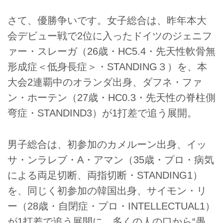
さて、優勝争いです。女子総合は、昨年本大
会デビュー戦で2位に入ったドイツのジェニフ
ァー・スレーガ（26歳・HC5.4・先天性軟骨無
形成症＜低身長症＞・STANDING３）を、本
大会2連覇中のオランダ出身、ダフネ・ファ
ン・ホーテン（27歳・HC0.3・先天性の脊柱側
弯症・STANDIND3）が1打差で追う展開。
男子総合は、初参加のカメルーン出身、イッ
サ・ンラレブ・A・アマン（35歳・プロ・病気
による両足切断、両指切断・STANDING1）
を、同じく初参加の韓国出身、サイモン・リ
ー（28歳・自閉症・プロ・INTELLECTUAL1）
が1打差で追う展開に。多くの人の口から“愚