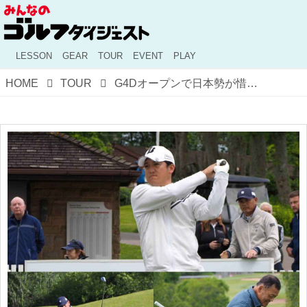
LESSON
GEAR
TOUR
EVENT
PLAY
HOME
TOUR
G4Dオープンで日本勢が惜しくも予選落ち。年齢や障害を越えて選手たちが魅せるゴルフ愛【The Power of GOLF～障害者ゴルフ千思万考 番外編 #3】