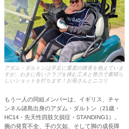
アダム・ダルトンは手足に重度の障害を抱えていま
すが、わきに長いクラブを挟む工夫と努力で素晴ら
しいショットを打ちます！お母さんとニコリ
もう一人の同組メンバーは、イギリス、チャ
ンネル諸島出身のアダム・ダルトン（21歳・
HC14・先天性四肢欠損症・STANDING1）。
腕の発育不全、手の欠如、そして脚の成長障