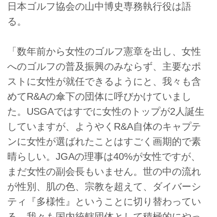
日本ゴルフ協会の山中博史専務執行役は語
る。
「数年前から女性のゴルフ憲章を出し、女性
へのゴルフの普及振興のみならず、主要なポ
ストに女性が就任できるようにと、我々も含
めてR&Aの傘下の団体に呼びかけていまし
た。USGAではすでに女性のトップが2人誕生
していますが、ようやくR&A自体のキャプテ
ンに女性が選ばれたことはすごく画期的で素
晴らしい。JGAの理事は40%が女性ですが、
まだ女性の副会長もいません。世の中の流れ
が性別、肌の色、宗教を超えて、ダイバーシ
ティ『多様性』ということに切り替わってい
る。我々も国内統轄団体として積極的にやっ