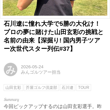
石川遼に憧れ大学で5勝の大化け！
プロの夢に賭けた山田玄彩の挑戦と
名前の由来【深掘り! 国内男子ツア
ー次世代スター列伝#37】
み
2026-05-24
みんゴルツアー担当
山田玄彩
芥屋ゴルフ倶楽部
石川遼
TOUR
今回ピックアップするのは山田玄彩選手。昨