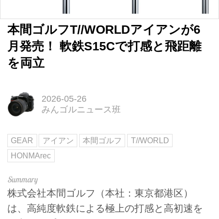
本間ゴルフT//WORLDアイアンが6
月発売！ 軟鉄S15Cで打感と飛距離
を両立
2026-05-26
みんゴルニュース班
GEAR
アイアン
本間ゴルフ
T//WORLD
HONMArec
株式会社本間ゴルフ（本社：東京都港区）
は、高純度軟鉄による極上の打感と高初速を