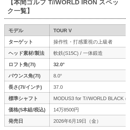
【本間ゴルフ T//WORLD IRON スペッ
ク一覧】
モデル
TOUR V
ターゲット
操作性・打感重視の上級者
ヘッド素材/製法
軟鉄(S15C) / 一体鍛造
ロフト角(7I)
32.0°
バウンス角(7I)
8.0°
長さ(7I/インチ)
37.0
標準シャフト
MODUS3 for T//WORLD BLACK (S
価格(5本組/税込)
14万8500円
発売日
2026年6月19日（金）