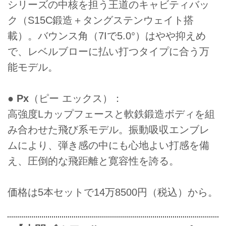
シリーズの中核を担う王道のキャビティバッ
ク（S15C鍛造＋タングステンウェイト搭
載）。バウンス角（7Iで5.0°）はやや抑えめ
で、レベルブローに払い打つタイプに合う万
能モデル。
●
Px
（ピー エックス）：
高強度Lカップフェースと軟鉄鍛造ボディを組
み合わせた飛び系モデル。振動吸収エンブレ
ムにより、弾き感の中にも心地よい打感を備
え、圧倒的な飛距離と寛容性を誇る。
価格は5本セットで14万8500円（税込）から。