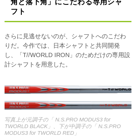
角と落下角」にこだわる専用シャ
フト
さらに見逃せないのが、シャフトへのこだわ
りだ。今作では、日本シャフトと共同開発
し、「T//WORLD IRON」のためだけの専用設
計シャフトを用意した。
写真上が元調子の「 N.S.PRO MODUS3 for
T
WORLD BLACK」、下が中調子の「 N.S.PRO
MODUS3 for T
WORLD RED」