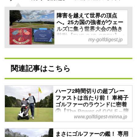
障害を越えて世界の頂点
へ。25カ国の強者がウェー
ルズに集う世界大会の熱き
鼓動【THE G4D OPEN】＜
my-golfdigest.jp
前編＞ |
5月14日〜16日、障害者ゴルフ
の世界大会「THE G4D
OPEN〜the golf for disabled
関連記事はこちら
open」が開催された。 4回目の
今年から舞台がウェールズのセ
ルティックマナーリゾートに。
ハーフ2時間切りの超プレー
25カ国から8…
ファストは当たり前！ 車椅子
ゴルファーのラウンドに密着
②【The Power of GOLF～障
www.golfdigest-minna.jp
害者ゴルフ千思万考 #59】 -
みんなのゴルフダイジェスト
まさにゴルファーの鑑！ 専用
「週刊ゴルフダイジェスト」や