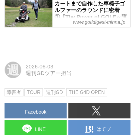
カートまで自作した車椅子ゴ
「みんなのゴルフダイジェスト」
ルファーのラウンドに密着
で障害者ゴルフの取材記事を執筆
①【The Power of GOLF～障
してきたベテラン編集者が、日本
www.golfdigest-minna.jp
害者ゴルフ千思万考 #58】 -
だけでなく世界にアンテナを巡ら
みんなのゴルフダイジェスト
せ、障害者ゴルフのさまざまな情
報を紹介する連載。今回は前回に
「週刊ゴルフダイジェスト」や
引き続き、車椅子ゴルファーに密
「みんなのゴルフダイジェスト」
着。
で障害者ゴルフの取材記事を執筆
してきたベテラン編集者が、日本
週
2026-06-03
だけでなく世界にアンテナを巡ら
週刊GDツアー担当
せ、障害者ゴルフのさまざまな情
報を紹介する連載。今回は、車椅
子ゴルファーについて。
障害者
TOUR
週刊GD
THE G4D OPEN
Facebook
はてブ
LINE