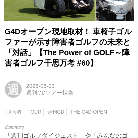
G4Dオープン現地取材！ 車椅子ゴル
ファーが示す障害者ゴルフの未来と
「対話」【The Power of GOLF～障
害者ゴルフ千思万考 #60】
週
2026-06-03
週刊GDツアー担当
障害者
TOUR
週刊GD
THE G4D OPEN
「週刊ゴルフダイジェスト」や「みんなのゴ