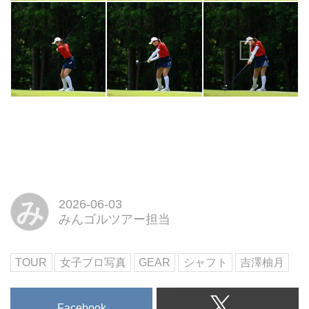
み
2026-06-03
みんゴルツアー担当
TOUR
女子プロ写真
GEAR
シャフト
吉澤柚月
Facebook