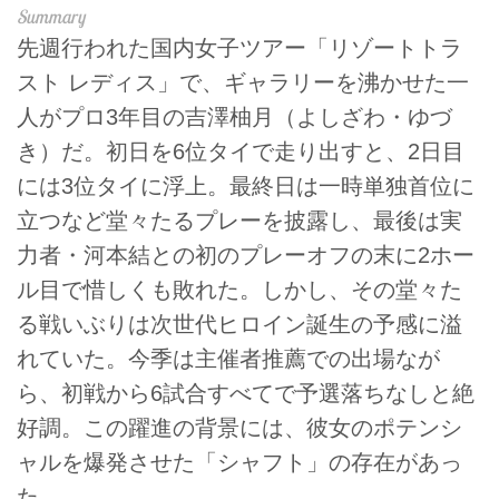
先週行われた国内女子ツアー「リゾートトラ
スト レディス」で、ギャラリーを沸かせた一
人がプロ3年目の吉澤柚月（よしざわ・ゆづ
き）だ。初日を6位タイで走り出すと、2日目
には3位タイに浮上。最終日は一時単独首位に
立つなど堂々たるプレーを披露し、最後は実
力者・河本結との初のプレーオフの末に2ホー
ル目で惜しくも敗れた。しかし、その堂々た
る戦いぶりは次世代ヒロイン誕生の予感に溢
れていた。今季は主催者推薦での出場なが
ら、初戦から6試合すべてで予選落ちなしと絶
好調。この躍進の背景には、彼女のポテンシ
ャルを爆発させた「シャフト」の存在があっ
た。