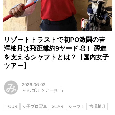
リゾートトラストで初PO激闘の吉
澤柚月は飛距離約9ヤード増！ 躍進
を支えるシャフトとは？【国内女子
ツアー】
み
2026-06-03
みんゴルツアー担当
TOUR
女子プロ写真
GEAR
シャフト
吉澤柚月