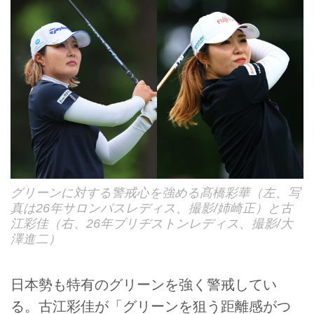
グリーンに対する警戒心を強める髙橋彩華（左、写
真は26年サロンパスレディス、撮影/姉崎正）と古
江彩佳（右、26年ブリヂストンレディス、撮影/大
澤進二）
日本勢も特有のグリーンを強く警戒してい
る。古江彩佳が「グリーンを狙う距離感がつ