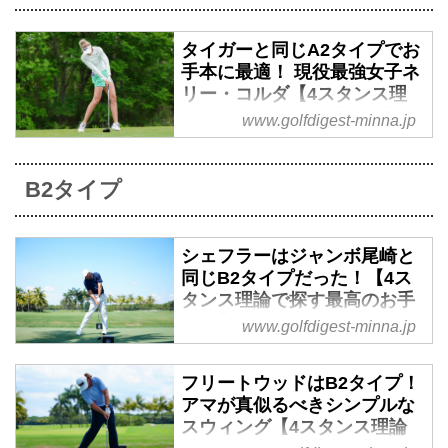
見せているのが、4スタンス理論
に関する記事である。そこで、今
タイガーと同じA2タイプでお
回は4スタンス理論とはどのよう
手本に最適！ 現役最強女子ネ
なものなのか、あらためて追いか
リー・コルダ【4スタンス理
けてみることにしよう。5回目と
論で探す最高のお手本#2】 -
www.golfdigest-minna.jp
なる今回はジュニアゴルファーか
みんなのゴルフダイジェスト
ら絶大な人気を誇るミンウー・リ
「みんなのゴルフダイジェスト」
ーを解説してもらった。
B2タイプ
のフォロワーの間で根強い人気を
見せているのが、4スタンス理論
に関する記事である。そこで、今
シェフラーはジャンボ尾崎と
回は4スタンス理論とはどのよう
同じB2タイプだった！【4ス
なものなのか、あらためて追いか
タンス理論で探す最高のお手
けてみることにしよう。3回目の
本#2】 - みんなのゴルフダイ
www.golfdigest-minna.jp
今回は現役女子最強のネリー・コ
ジェスト
ルダを解説してもらった。
「みんなのゴルフダイジェスト」
フリートウッドはB2タイプ！
のフォロワーの間で根強い人気を
アマが真似るべきシンプルな
見せているのが、4スタンス理論
スウィング【4スタンス理論
に関する記事である。そこで、今