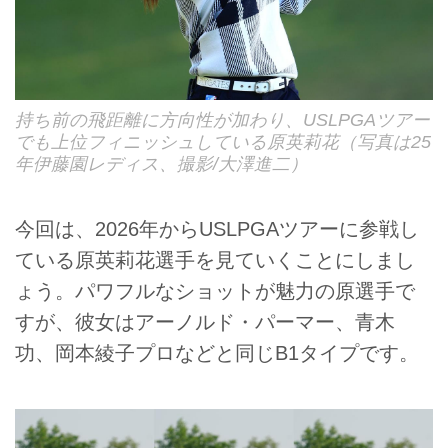
持ち前の飛距離に方向性が加わり、USLPGAツアー
でも上位フィニッシュしている原英莉花（写真は25
年伊藤園レディス、撮影/大澤進二）
今回は、2026年からUSLPGAツアーに参戦し
ている原英莉花選手を見ていくことにしまし
ょう。パワフルなショットが魅力の原選手で
すが、彼女はアーノルド・パーマー、青木
功、岡本綾子プロなどと同じB1タイプです。