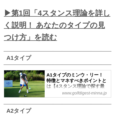
▶第1回「4スタンス理論を詳し
く説明！ あなたのタイプの見
つけ方」を読む
A1タイプ
A1タイプのミンウ・リー！
特徴とマネすべきポイントと
は【4スタンス理論で探す最
高のお手本#5】 - みんなのゴ
www.golfdigest-minna.jp
ルフダイジェスト
「みんなのゴルフダイジェスト」
A2タイプ
のフォロワーの間で根強い人気を