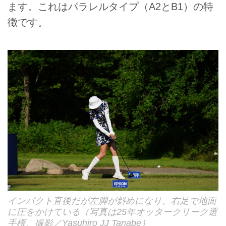
ます。これはパラレルタイプ（A2とB1）の特
徴です。
インパクト直後だが左脚が斜めになり、右足で地面
に圧をかけている（写真は25年オッタークリーク選
手権、撮影／Yasuhiro JJ Tanabe）