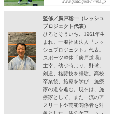
で探す最高のお手本#4】 - み
www.golfdigest-minna.jp
回は4スタンス理論とはどのよう
んなのゴルフダイジェスト
なものなのか、あらためて追いか
「みんなのゴルフダイジェスト」
けてみることにしよう。実質的初
監修／廣戸聡一（レッシュ
のフォロワーの間で根強い人気を
回となる今回は現役最強のスコッ
見せているのが、4スタンス理論
プロジェクト代表）
ティ・シェフラーを解説してもら
に関する記事である。そこで、今
ひろとそういち。1961年生
った。
回は4スタンス理論とはどのよう
まれ。一般社団法人『レッ
なものなのか、あらためて追いか
けてみることにしよう。4回目は
シュプロジェクト』代表。
昨年のフェデックスカップ王者で
スポーツ整体『廣戸道場』
あるトミー・フリートウッドを解
主宰。幼少時より、野球、
説してもらった。
剣道、格闘技を経験。高校
卒業後、施療を学び、施療
家の道を進む。現在は、施
療家として、また一流のア
スリートや芸能関係者を対
象とした、体のケア、トレ