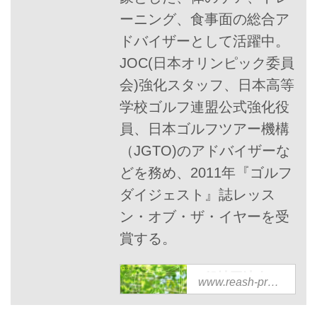
ーニング、食事面の総合ア
ドバイザーとして活躍中。
JOC(日本オリンピック委員
会)強化スタッフ、日本高等
学校ゴルフ連盟公式強化役
員、日本ゴルフツアー機構
（JGTO)のアドバイザーな
どを務め、2011年『ゴルフ
ダイジェスト』誌レッス
ン・オブ・ザ・イヤーを受
賞する。
一般社団法人レ
www.reash-project.net
ッシュ・プロジ
ェクト |