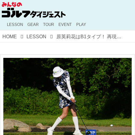
LESSON
GEAR
TOUR
EVENT
PLAY
HOME
LESSON
原英莉花はB1タイプ！ 再現性の高いリズムと安定したショットの秘密【4スタンス理論で探す最高のお手本#6】