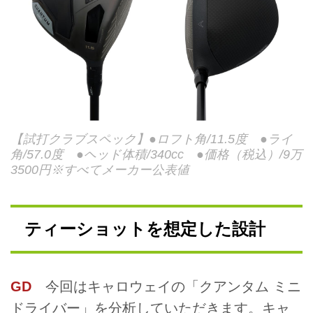
【試打クラブスペック】●ロフト角/11.5度 ●ライ
角/57.0度 ●ヘッド体積/340cc ●価格（税込）/9万
3500円※すべてメーカー公表値
ティーショットを想定した設計
GD
今回はキャロウェイの「クアンタム ミニ
ドライバー」を分析していただきます。キャ