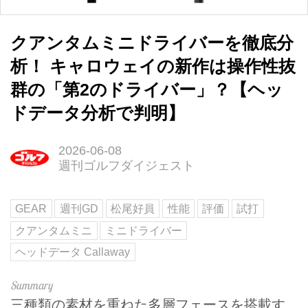
クアンタムミニドライバーを徹底分
析！ キャロウェイの新作は操作性抜
群の「第2のドライバー」？【ヘッ
ドデータ分析で判明】
2026-06-08
週刊ゴルフダイジェスト
GEAR
週刊GD
松尾好員
性能
評価
試打
クアンタムミニ
ミニドライバー
ヘッドデータ Callaway
三種類の素材を重ねた多層フェースを搭載す