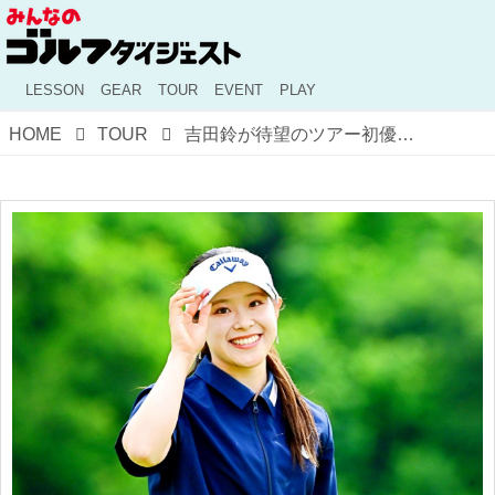
LESSON
GEAR
TOUR
EVENT
PLAY
HOME
TOUR
吉田鈴が待望のツアー初優勝！ 初日の7人首位大混戦から政田・木戸の猛追……「ヨネックスレディス」激闘の3日間を振り返る【国内女子ツアー】