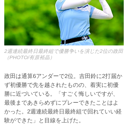
2週連続最終日最終組で優勝争いを演じた2位の政田
（PHOTO/有原裕晶）
政田は通算6アンダーで2位。吉田鈴に2打届か
ず初優勝で先を越されたものの、着実に初優
勝に近づいている。「すごく悔しいですが、
最後まであきらめずにプレーできたことはよ
かった。2週連続最終日最終組で回れていい経
験ができた」と目線を上げた。