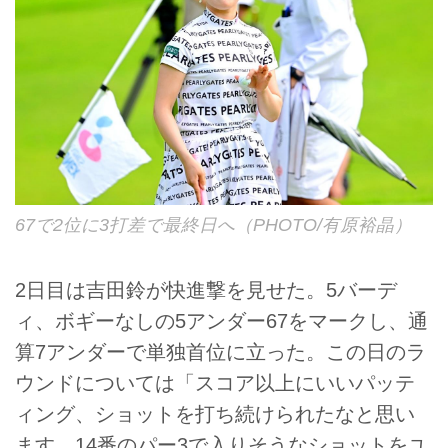
67で2位に3打差で最終日へ（PHOTO/有原裕晶）
2日目は吉田鈴が快進撃を見せた。5バーデ
ィ、ボギーなしの5アンダー67をマークし、通
算7アンダーで単独首位に立った。この日のラ
ウンドについては「スコア以上にいいパッテ
ィング、ショットを打ち続けられたなと思い
ます。14番のパー3で入りそうなショットをユ