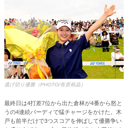
逃げ切り優勝（PHOTO/有原裕晶）
最終日は4打差7位から出た倉林が4番から怒と
うの4連続バーディで猛チャージをかけた。木
戸も前半だけで3つスコアを伸ばして優勝争い