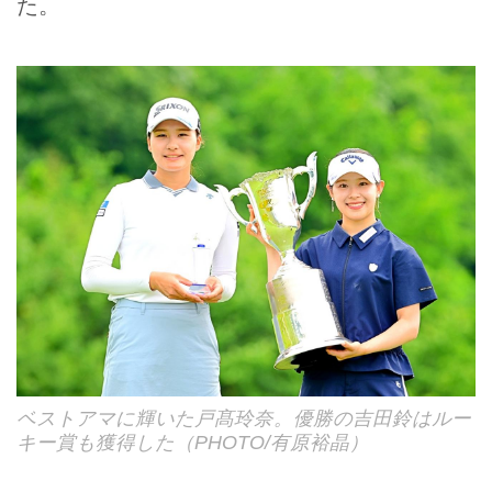
た。
ベストアマに輝いた戸髙玲奈。優勝の吉田鈴はルー
キー賞も獲得した（PHOTO/有原裕晶）