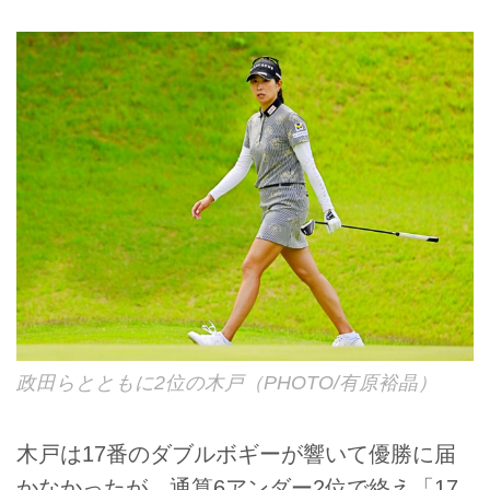
政田らとともに2位の木戸（PHOTO/有原裕晶）
木戸は17番のダブルボギーが響いて優勝に届
かなかったが、通算6アンダー2位で終え「17