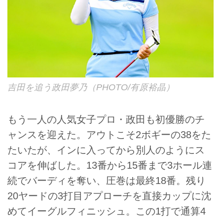
吉田を追う政田夢乃（PHOTO/有原裕晶）
もう一人の人気女子プロ・政田も初優勝のチ
ャンスを迎えた。アウトこそ2ボギーの38をた
たいたが、インに入ってから別人のようにス
コアを伸ばした。13番から15番まで3ホール連
続でバーディを奪い、圧巻は最終18番。残り
20ヤードの3打目アプローチを直接カップに沈
めてイーグルフィニッシュ。この1打で通算4