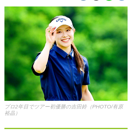
プロ2年目でツアー初優勝の吉田鈴（PHOTO/有原
裕晶）