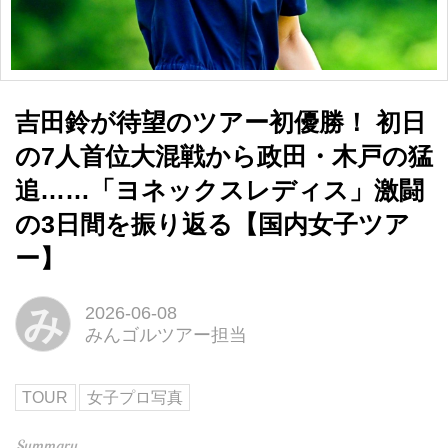
吉田鈴が待望のツアー初優勝！ 初日
の7人首位大混戦から政田・木戸の猛
追……「ヨネックスレディス」激闘
の3日間を振り返る【国内女子ツア
ー】
み
2026-06-08
みんゴルツアー担当
TOUR
女子プロ写真