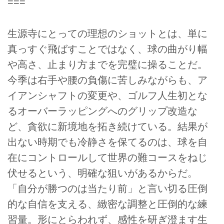
===
生源寺にとっての理想のショットとは、単に
真っすぐ飛ばすことではなく、球の曲がり幅
や高さ、止まり方までを完璧に操ることだ。
今季は右手や腰の負傷に苦しみながらも、ア
イアンシャフトの変更や、ゴルフ人生初とな
るオーバーラッピングへのグリップ改造な
ど、貪欲に新境地を拓き続けている。結果が
出ない時期でも冷静さを保てるのは、球を自
在にコントロールして世界の難コースをねじ
伏せるという、明確な狙いがあるからだ。
「自分が勝つのは当たり前」と言い切る圧倒
的な自信を支える、緻密な調整と圧倒的な練
習量。形にとらわれず、感性を研ぎ澄ます生