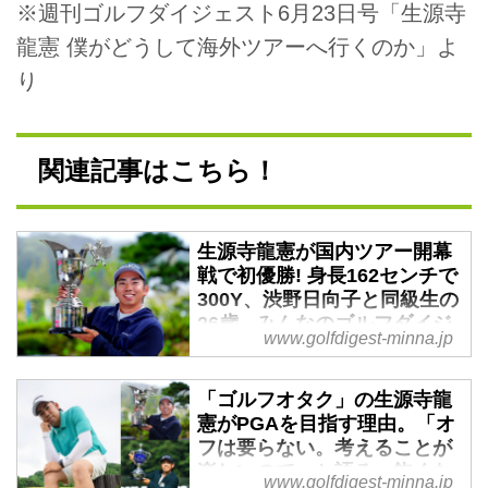
※週刊ゴルフダイジェスト6月23日号「生源寺
龍憲 僕がどうして海外ツアーへ行くのか」よ
り
関連記事はこちら！
生源寺龍憲が国内ツアー開幕
戦で初優勝! 身長162センチで
300Y、渋野日向子と同級生の
26歳 - みんなのゴルフダイジ
www.golfdigest-minna.jp
ェスト
男子ゴルフの今季国内ツアー開幕
「ゴルフオタク」の生源寺龍
戦、東建ホームメイトカップ最終
憲がPGAを目指す理由。「オ
日は13日、三重県・東建多度カン
フは要らない。考えることが
トリークラブ・名古屋で行われる
楽しいので」と語る、飽くな
www.golfdigest-minna.jp
予定だったが、降雨によるコンデ