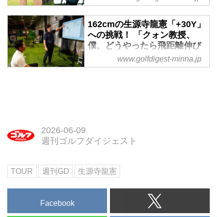
き探求心 - みんなのゴルフダ
ィション不良のため中止となっ
イジェスト
た。3日目終了時点で通算17アン
162cmの生源寺龍憲「+30Y」
昨年まではほぼ無名だった生源寺
ダーの単独首位に立っていた26歳
への挑戦！ 「クォン教授、
龍憲が今季一気にブレークしてい
の生源寺龍憲がツアー初優勝を果
僕、どうやったら飛距離伸び
る。そこで『月刊ゴルフダイジェ
たした。通算14アンダーの米沢蓮
ますか ?」 - みんなのゴルフ
www.golfdigest-minna.jp
スト』10月号では、彼の強さは一
が2位。初日に首位発進した石川
ダイジェスト
体どこにあるのかを調査した。話
遼、弟の航はともに通算7アンダ
身長162㎝で290Y以上飛ばす生源
を聞くと、“考える”ことが驚くほ
ー20位だった。
寺龍憲プロ。今年、プレーするス
どに深かった。『みんなのゴルフ
テージが上がったことで壁を感じ
ダイジェスト』では、生源寺が語
たという。2024年10月号の「月
る“考え”の一部を紹介する。
刊ゴルフダイジェスト」では、そ
2026-06-09
んな彼が、もう一段階上のスウィ
週刊ゴルフダイジェスト
ングを身に付けるべく、「地面反
力」の第一人者であるクォン教授
TOUR
週刊GD
生源寺龍憲
を紹介し、その内容をレポートし
ている。みんなのゴルフダイジェ
ストでは、一部抜粋してお届けす
Facebook
る。
◆生源寺龍憲プロ